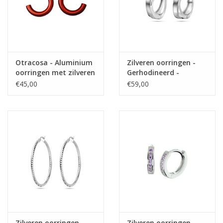
Otracosa - Aluminium
Zilveren oorringen -
oorringen met zilveren
Gerhodineerd -
steker - CR310 Rood
Mat/glanzend
€45,00
€59,00
Zilveren oorringen -
Zilveren oorringen -