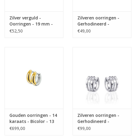
Zilver verguld -
Zilveren oorringen -
Oorringen - 19 mm -
Gerhodineerd -
Gedraaid
Mat/glanzend
€52,50
€49,00
Gouden oorringen - 14
Zilveren oorringen -
karaats - Bicolor - 13
Gerhodineerd -
mm
Zirkonia - 12 mm
€699,00
€99,00