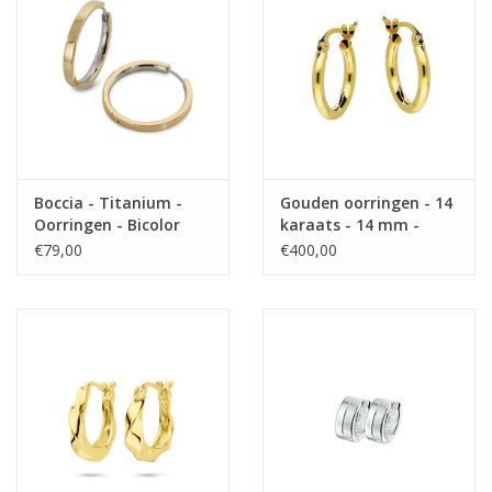
Boccia - Titanium -
Gouden oorringen - 14
Oorringen - Bicolor
karaats - 14 mm -
Extra gehard
€79,00
€400,00