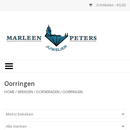
0 Artikelen - €0,00
Home
Horloges
Sieraden
Gepersonaliseerd
Oorringen
HOME
/
SIERADEN
/
OORSIERADEN
/
OORRINGEN
Occasions
Trouwringen
Overige