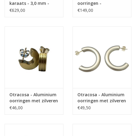
karaats - 3,0 mm -
oorringen -
Ronde buis
Gerhodineerd - 2 mm -
€629,00
€149,00
40 mm
Otracosa - Aluminium
Otracosa - Aluminium
oorringen met zilveren
oorringen met zilveren
steker - CR4 Licht
steker - CR311 Zilver
€46,00
€49,50
goudkleurig
grijs