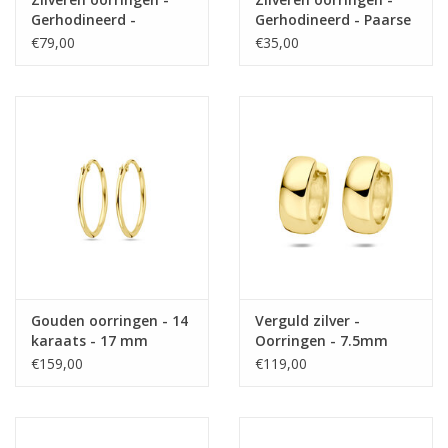
Gerhodineerd -
Gerhodineerd - Paarse
Gediamanteerd - 2.5
Zirkonia
€79,00
€35,00
mm - 46 mm
Gouden oorringen - 14
Verguld zilver -
karaats - 17 mm
Oorringen - 7.5mm
€159,00
€119,00