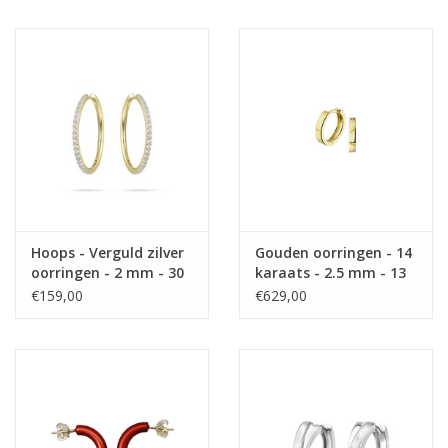
Hoops - Verguld zilver
Gouden oorringen - 14
oorringen - 2 mm - 30
karaats - 2.5 mm - 13
mm - Zirkonia
€159,00
€629,00