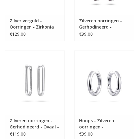
Zilver verguld -
Zilveren oorringen -
Oorringen - Zirkonia
Gerhodineerd -
Zirkonia kleurenmix
€129,00
€99,00
Zilveren oorringen -
Hoops - Zilveren
Gerhodineerd - Ovaal -
oorringen -
30 mm
Gerhodineerd - 3 mm -
€119,00
€99,00