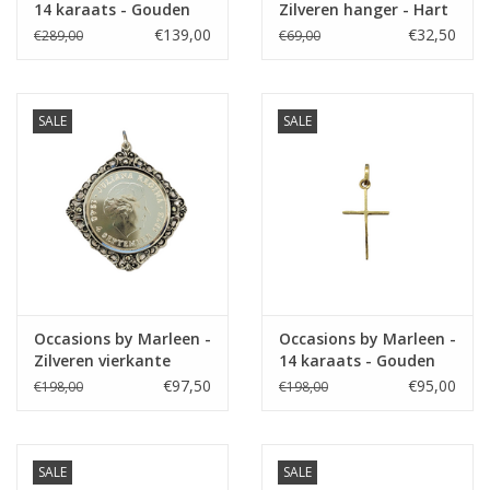
14 karaats - Gouden
Zilveren hanger - Hart
kruisje
opengewerkt
€139,00
€32,50
€289,00
€69,00
SALE
SALE
Occasions by Marleen -
Occasions by Marleen -
Zilveren vierkante
14 karaats - Gouden
munthanger - Oxide -
kruisje
€97,50
€95,00
€198,00
€198,00
Opengewerkt - 10
gulden Juliana 1973
Juliana 1948 - 1973
SALE
SALE