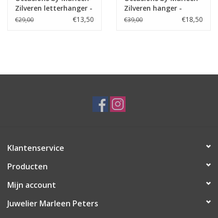
Zilveren letterhanger -
Zilveren hanger -
T - in rand
Blaadje - Ovaal
€13,50
€18,50
€29,00
€39,00
bewerkt
Klantenservice
Producten
Mijn account
Juwelier Marleen Peters