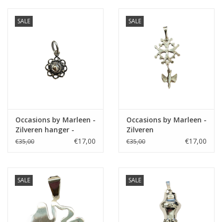
SALE
SALE
Occasions by Marleen -
Occasions by Marleen -
Zilveren hanger -
Zilveren
Zeeuws
Hugenotenkruis
€17,00
€17,00
€35,00
€35,00
SALE
SALE