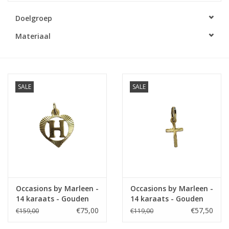
Doelgroep
Merken
Materiaal
Cadeaukaarten
SALE
SALE
Occasions by Marleen -
Occasions by Marleen -
14 karaats - Gouden
14 karaats - Gouden
letterhanger H - Hartje
kruisje - Bewerkt
€75,00
€57,50
€159,00
€119,00