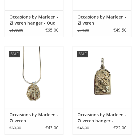
Occasions by Marleen -
Occasions by Marleen -
Zilveren hanger - Oud
Zilveren
Hollands -
handgemaakte hanger
€65,00
€49,50
€139,00
€74,00
Bloemmotief
- NIEUW Gourmet
collier - 41/45 cm
SALE
SALE
Occasions by Marleen -
Occasions by Marleen -
Zilveren
Zilveren hanger -
handgemaakte hanger
Scapulier
€43,00
€22,00
€89,00
€45,00