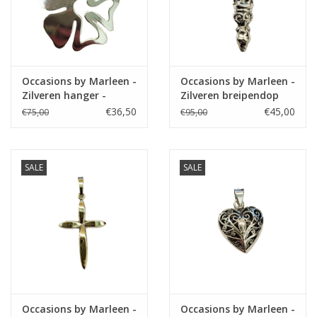
Occasions by Marleen -
Occasions by Marleen -
Zilveren hanger -
Zilveren breipendop
Klaver
€36,50
€45,00
€75,00
€95,00
SALE
SALE
Occasions by Marleen -
Occasions by Marleen -