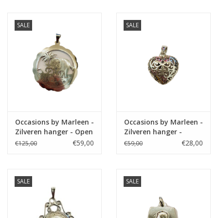
SALE
SALE
Occasions by Marleen -
Occasions by Marleen -
Zilveren hanger - Open
Zilveren hanger -
gewerkt - Olifant
Hartje - Opengewerkt
€59,00
€28,00
€125,00
€59,00
SALE
SALE