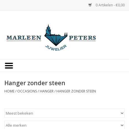
0 Artikelen - €0,00
Home
Horloges
Sieraden
Gepersonaliseerd
Hanger zonder steen
HOME
/
OCCASIONS
/
HANGER
/
HANGER ZONDER STEEN
Occasions
Trouwringen
Overige