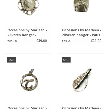
Occasions by Marleen -
Occasions by Marleen -
Zilveren hanger -
Zilveren hanger - Paus
Dubbeltje - Juliana en
€39,00
€26,00
€85,00
€55,00
Wilhemina
SALE
SALE
Occasions by Marleen -
Occasions by Marleen -