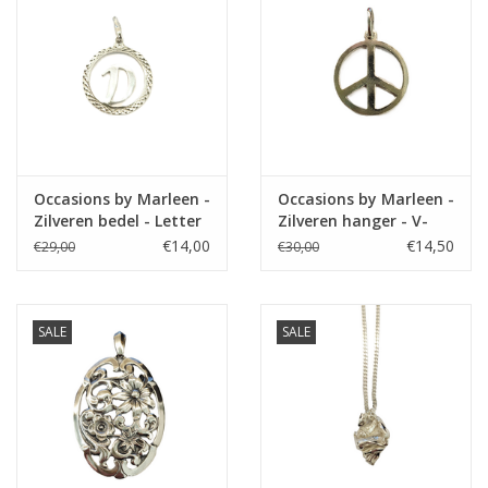
Occasions by Marleen -
Occasions by Marleen -
Zilveren bedel - Letter
Zilveren hanger - V-
D in rand
teken in rand
€14,00
€14,50
€29,00
€30,00
SALE
SALE