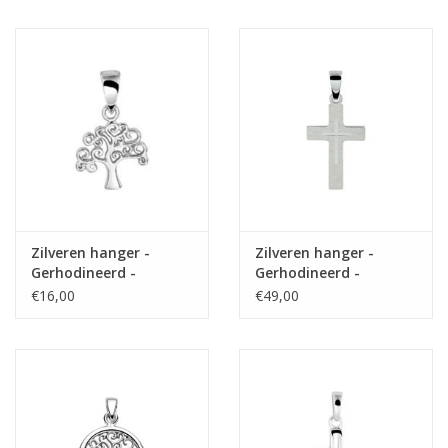
Zilveren hanger -
Zilveren hanger -
Gerhodineerd -
Gerhodineerd -
Levensboom
Mat/glanzend - Kruis
€16,00
€49,00