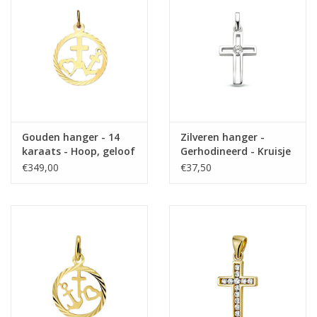
Gouden hanger - 14
Zilveren hanger -
karaats - Hoop, geloof
Gerhodineerd - Kruisje
en liefde - In rand
- Zirkonia
€349,00
€37,50