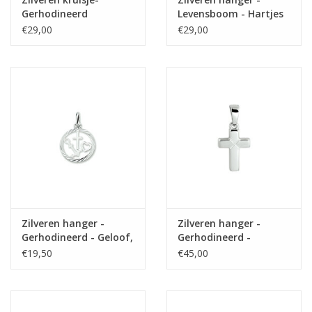
Gerhodineerd
Levensboom - Hartjes
€29,00
€29,00
Zilveren hanger -
Zilveren hanger -
Gerhodineerd - Geloof,
Gerhodineerd -
hoop en liefde -
Mat/glanzend - Kruis
€19,50
€45,00
Gediamanteerd