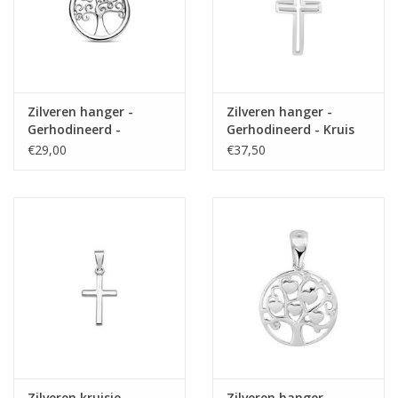
Zilveren hanger -
Zilveren hanger -
Gerhodineerd -
Gerhodineerd - Kruis
Levensboom - 15.5 mm
€29,00
€37,50
Zilveren kruisje-
Zilveren hanger -