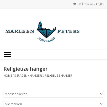
0 Artikelen - €0,00
Home
Horloges
Sieraden
Gepersonaliseerd
Religieuze hanger
HOME
/
SIERADEN
/
HANGERS
/
RELIGIEUZE HANGER
Occasions
Trouwringen
Overige