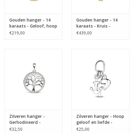
Gouden hanger - 14
Gouden hanger - 14
karaats - Geloof, hoop
karaats - Kruis -
en liefde -
Zirkonia
€219,00
€439,00
Gediamanteerd
Zilveren hanger -
Zilveren hanger - Hoop
Gerhodineerd -
geloof en liefde -
Levensboom
Gerhodineerd
€32,50
€25,00