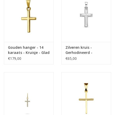
Gouden hanger - 14
Zilveren kruis -
karaats - Kruisje - Glad
Gerhodineerd -
Mat/Glanzend
€179,00
€65,00