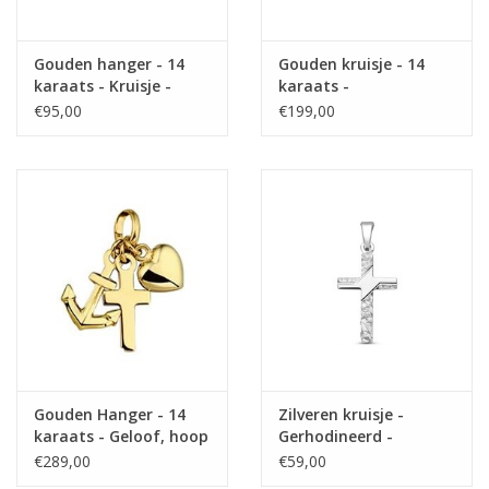
Gouden hanger - 14
Gouden kruisje - 14
karaats - Kruisje -
karaats -
Zirkonia
Gediamanteerd -
€95,00
€199,00
Massief
Gouden Hanger - 14
Zilveren kruisje -
karaats - Geloof, hoop
Gerhodineerd -
en Liefde - 18 mm
Gehamerd 18 mm
€289,00
€59,00