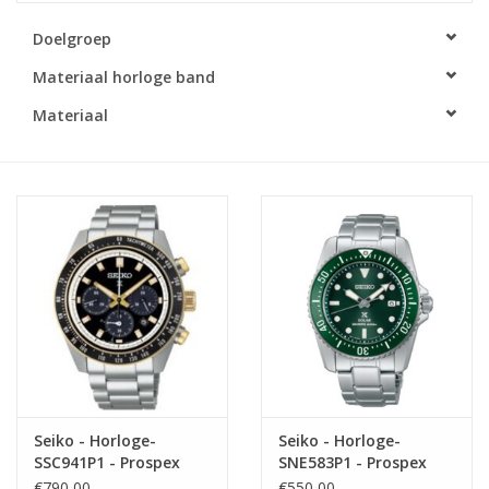
Doelgroep
Merken
Materiaal horloge band
Cadeaukaarten
Materiaal
Seiko - Horloge-
Seiko - Horloge-
SSC941P1 - Prospex
SNE583P1 - Prospex
€790,00
€550,00