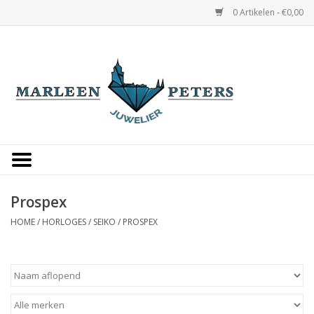
0 Artikelen - €0,00
Home
Horloges
Sieraden
Gepersonaliseerd
Prospex
HOME
/
HORLOGES
/
SEIKO
/
PROSPEX
Occasions
Trouwringen
Overige