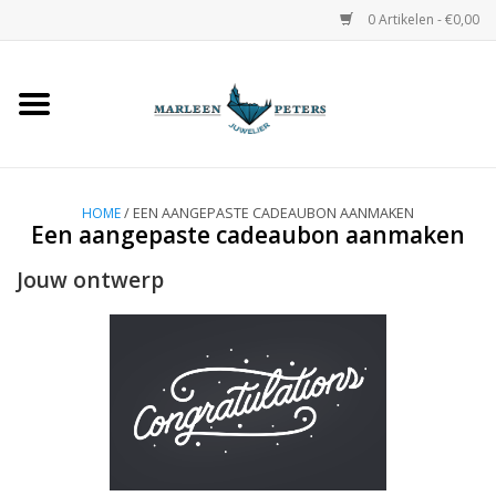
0 Artikelen - €0,00
Home
Horloges
HOME
/ EEN AANGEPASTE CADEAUBON AANMAKEN
Een aangepaste cadeaubon aanmaken
Sieraden
Jouw ontwerp
Gepersonaliseerd
Occasions
Trouwringen
Overige