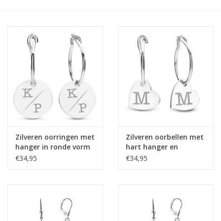
Merken
Cadeaukaarten
Zilveren oorringen met
Zilveren oorbellen met
hanger in ronde vorm
hart hanger en
en initialen
initialen
€34,95
€34,95