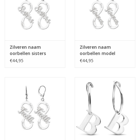
Zilveren naam
Zilveren naam
oorbellen sisters
oorbellen model
infinity
forever infinity
€44,95
€44,95