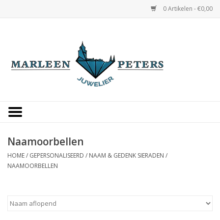
0 Artikelen - €0,00
Home
Horloges
Sieraden
Gepersonaliseerd
Naamoorbellen
HOME
/
GEPERSONALISEERD
/
NAAM & GEDENK SIERADEN
/
Occasions
NAAMOORBELLEN
Trouwringen
Overige