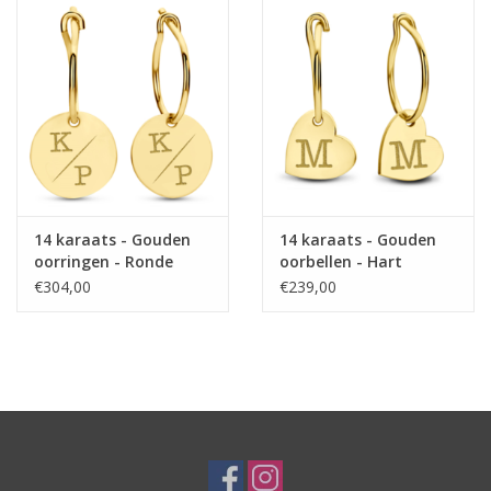
14 karaats - Gouden
14 karaats - Gouden
oorringen - Ronde
oorbellen - Hart
hanger en initialen
hanger en initialen
€304,00
€239,00