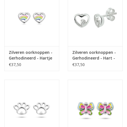
Zilveren oorknoppen -
Zilveren oorknoppen -
Gerhodineerd - Hartje
Gerhodineerd - Hart -
met emaille
Zirkonia
€37,50
€37,50