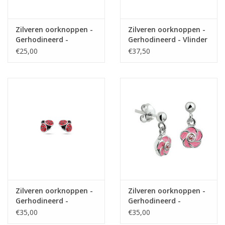
Zilveren oorknoppen -
Zilveren oorknoppen -
Gerhodineerd -
Gerhodineerd - Vlinder
Hondenpoot
- Emaille
€25,00
€37,50
Zilveren oorknoppen -
Zilveren oorknoppen -
Gerhodineerd -
Gerhodineerd -
Lieveheersbeestje
Zirkonia / Emaille -
€35,00
€35,00
Roze bloem