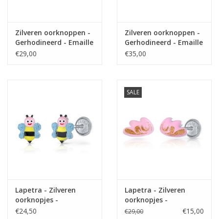
Zilveren oorknoppen -
Zilveren oorknoppen -
Gerhodineerd - Emaille
Gerhodineerd - Emaille
- Regenboog
- Panda
€29,00
€35,00
SALE
Lapetra - Zilveren
Lapetra - Zilveren
oorknopjes -
oorknopjes -
Gerhodineerd - Bijtje -
Gerhodineerd -
€24,50
€15,00
€29,00