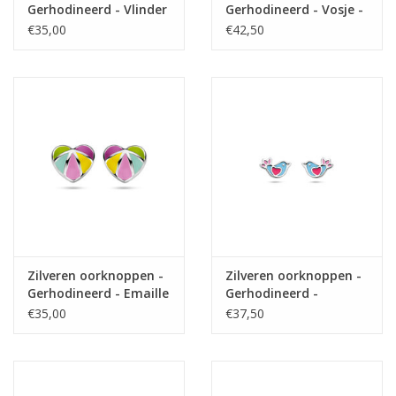
Gerhodineerd - Vlinder
Gerhodineerd - Vosje -
Emaille/Zirkonia
€35,00
€42,50
Zilveren oorknoppen -
Zilveren oorknoppen -
Gerhodineerd - Emaille
Gerhodineerd -
- Hartje
Vogeltje - Emaille
€35,00
€37,50