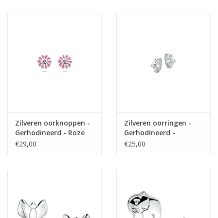
Zilveren oorknoppen -
Zilveren oorringen -
Gerhodineerd - Roze
Gerhodineerd -
bloem - Roze Zirkonia
Dolfijntjes
€29,00
€25,00