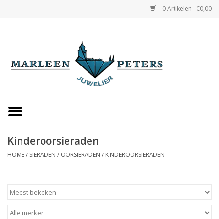
0 Artikelen - €0,00
Home
Horloges
Sieraden
Gepersonaliseerd
Kinderoorsieraden
HOME
/
SIERADEN
/
OORSIERADEN
/
KINDEROORSIERADEN
Occasions
Trouwringen
Overige