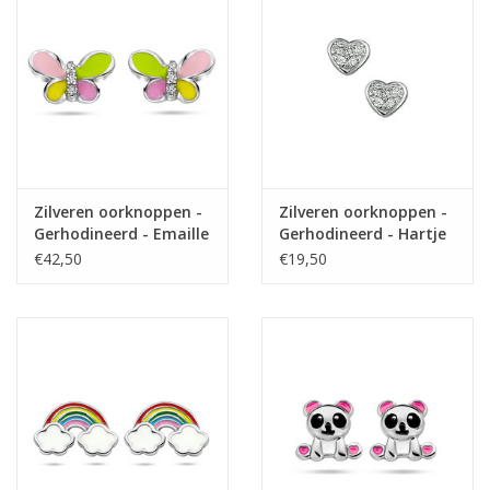
Zilveren oorknoppen -
Zilveren oorknoppen -
Gerhodineerd - Emaille
Gerhodineerd - Hartje
/ Zirkonia - Vlinder
- Zirkonia
€42,50
€19,50