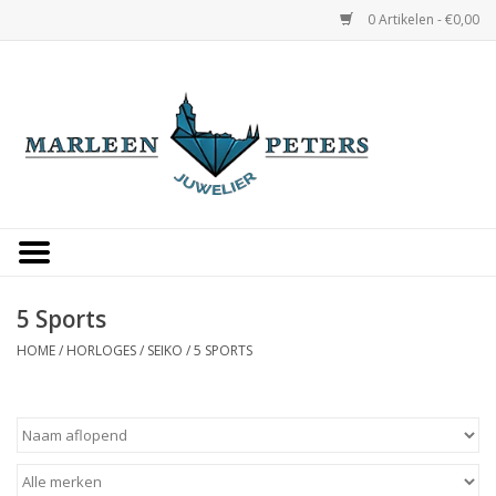
0 Artikelen - €0,00
Home
Horloges
Sieraden
Gepersonaliseerd
5 Sports
HOME
/
HORLOGES
/
SEIKO
/
5 SPORTS
Occasions
Trouwringen
Overige