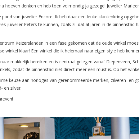
 na hoeven denken en heb toen volmondig ja gezegd! Juwelier Marleen
de pand van juwelier Encore. Ik heb daar een leuke klantenkring opge
res juwelier Peters te kunnen, zoals zij dat al jaren in de binnenstad
centrum Keizerslanden in een fase gekomen dat de oude winkel moe
se winkel klaar! Een winkel die ik helemaal naar eigen style heb kunnen
naar makkelijk bereiken en is centraal gelegen vanaf Diepenveen, S
els, zodat de binnenstad niet direct meer een must is. Op het winke
n ruime keuze aan horloges van gerenommeerde merken, zilveren- en 
- en zilver.
hreven!