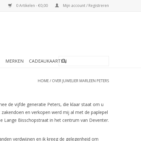
0 Artikelen - €0,00
Mijn account / Registreren
MERKEN
CADEAUKAARTEN
HOME
/
OVER JUWELIER MARLEEN PETERS
ee de vijfde generatie Peters, die klaar staat om u
et zakendoen en verkopen werd mij al met de paplepel
n de Lange Bisschopstraat in het centrum van Deventer.
landen verdwijnen en ik kreeg de gelegenheid om