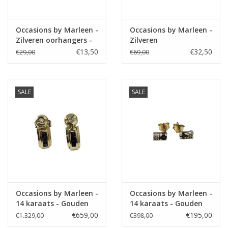
Occasions by Marleen -
Occasions by Marleen -
Zilveren oorhangers -
Zilveren
Geloof, hoop en liefde
stekeroorringen - Glad
€13,50
€32,50
€29,00
€69,00
SALE
SALE
Occasions by Marleen -
Occasions by Marleen -
14 karaats - Gouden
14 karaats - Gouden
steker oorringen -
oorknoppen - Diamant
€659,00
€195,00
€1.329,00
€398,00
Briljant - Baguette
/ Saffier