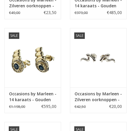
Zilveren oorknoppen -
14 karaats - Gouden
Fantasie
oorknoppen - Diamant
€23,50
€485,00
€49,00
€979,00
illusiezetting
SALE
SALE
Occasions by Marleen -
Occasions by Marleen -
14 karaats - Gouden
Zilveren oorknoppen -
oorknoppen - Blauw
Fantasie
€595,00
€20,00
€1.198,00
€42,50
saffier - Briljant
SALE
SALE