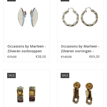
Occasions by Marleen -
Occasions by Marleen -
Zilveren oorknoppen
Zilveren oorringen -
Getorst - 36.5 mm
€38,00
€69,00
€79,00
€149,00
SALE
SALE