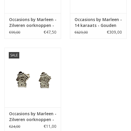
Occasions by Marleen -
Occasions by Marleen -
Zilveren oorknoppen -
14 karaats - Gouden
Oranje zirkonia
oorknoppen - Bicolor
€47,50
€309,00
€99,00
€629,00
SALE
Occasions by Marleen -
Zilveren oorknoppen -
Clowntje
€11,00
€24,00