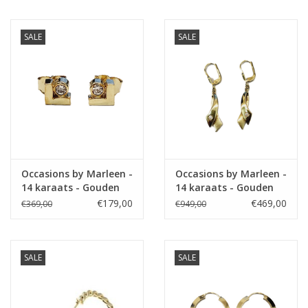
blauw saffier
SALE
SALE
Occasions by Marleen -
Occasions by Marleen -
14 karaats - Gouden
14 karaats - Gouden
oorknoppen - Zirkonia
oorhangers - Zirkonia
€179,00
€469,00
€369,00
€949,00
SALE
SALE