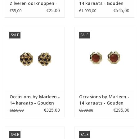
Zilveren oorknoppen -
14 karaats - Gouden
Fantasie - Zirkonia
oorringen - Zirkonia
€25,00
€545,00
€55,00
€1.099,00
SALE
SALE
Occasions by Marleen -
Occasions by Marleen -
14 karaats - Gouden
14 karaats - Gouden
oorknoppen - Granaat
oorknoppen - Carneool
€325,00
€295,00
€659,00
€599,00
SALE
SALE