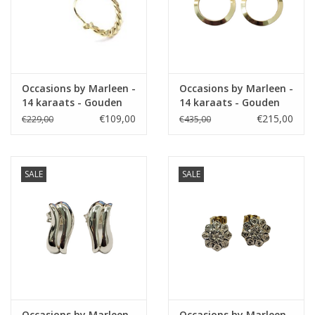
Occasions by Marleen -
Occasions by Marleen -
14 karaats - Gouden
14 karaats - Gouden
oorring
oorringen
€109,00
€215,00
€229,00
€435,00
SALE
SALE
Occasions by Marleen -
Occasions by Marleen -