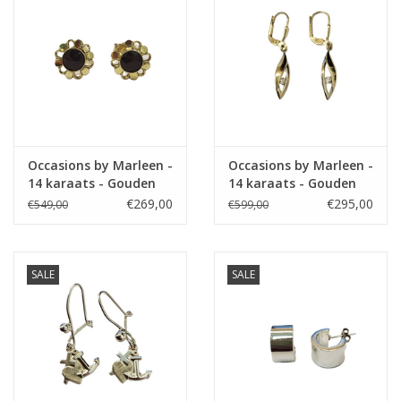
Occasions by Marleen -
Occasions by Marleen -
14 karaats - Gouden
14 karaats - Gouden
oorknoppen - Granaat
oorhangers - Bicolor -
€269,00
€295,00
€549,00
€599,00
Zirkonia
SALE
SALE