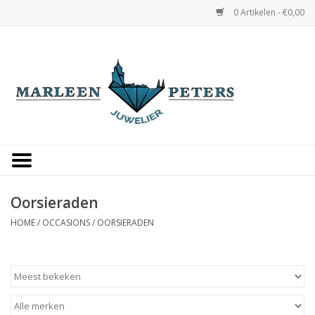
0 Artikelen - €0,00
Home
Horloges
Sieraden
Gepersonaliseerd
Oorsieraden
HOME
/
OCCASIONS
/
OORSIERADEN
Occasions
Trouwringen
Overige