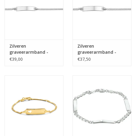
Zilveren
Zilveren
graveerarmband -
graveerarmband -
Gerhodineerd - 11-13
Gerhodineerd -
€39,00
€37,50
cm
Gourmet plaat - 4,2
mm - 9-11 cm