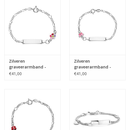
Zilveren
Zilveren
graveerarmband -
graveerarmband -
Gerhodineerd - Figaro
Gerhodineerd - Figaro
€41,00
€41,00
- Bloemetje - 14 cm
- donker roze vlinder -
14 cm