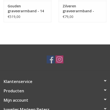
Gouden
Zilveren
graveerarmband - 14
graveerarmband -
karaats - Fantasie
Anker - 3 plaatjes - 4,0
€519,00
€79,00
schakel- 11-13 cm -
mm - 19 cm
Hartje
Klantenservice
Producten
Mijn account
Juwelier Marleen Peters