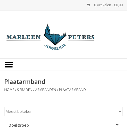
0 Artikelen - €0,00
Home
Horloges
Sieraden
Gepersonaliseerd
Plaatarmband
HOME
/
SIERADEN
/
ARMBANDEN
/
PLAATARMBAND
Occasions
Trouwringen
Overige
Doelgroep