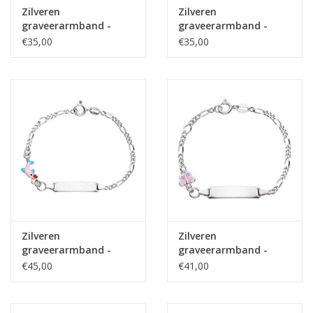
Zilveren
Zilveren
graveerarmband -
graveerarmband -
Gerhodineerd - Figaro
Gerhodineerd - Figaro
€35,00
€35,00
- Hartje - 9-11 cm
- 9-11 cm
Zilveren
Zilveren
graveerarmband -
graveerarmband -
Gerhodineerd - Figaro
Gerhodineerd - Figaro
€45,00
€41,00
- Dolfijntje - 14 cm
- Roze vlinder - 14 cm