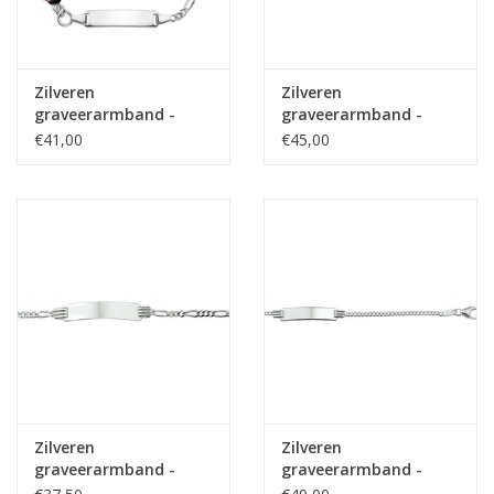
Zilveren
Zilveren
graveerarmband -
graveerarmband -
Gerhodineerd - Figaro
Gourmet - Hartjes
€41,00
€45,00
- Lieveheersbeestje -
bedel - 11- 13 cm
14 cm
Zilveren
Zilveren
graveerarmband -
graveerarmband -
Gerhodineerd - Figaro
Gerhodineerd -