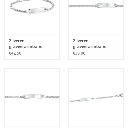
Zilveren
Zilveren
graveerarmband -
graveerarmband -
Gerhodineerd -
Gerhodineerd -
€42,50
€39,00
Gourmet - Hartje - 11-
Gourmet - Hartje - 11-
13 cm
13 cm