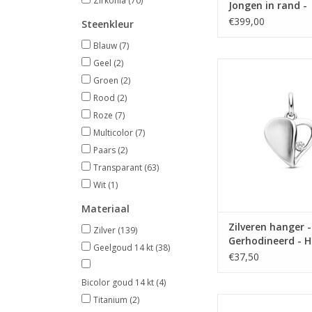
Zirkonia
(70)
Jongen in rand -
Gediamanteerd 
€399,00
Steenkleur
Blauw
(7)
Geel
(2)
Zilveren hanger - Ger
Hartje - Mat/glanzend
Groen
(2)
Rood
(2)
TOEVOEGEN AAN WI
Roze
(7)
Multicolor
(7)
Paars
(2)
Transparant
(63)
Wit
(1)
Materiaal
Zilveren hanger -
Zilver
(139)
Gerhodineerd - H
Geelgoud 14 kt
(38)
Mat/glanzend - Z
€37,50
Bicolor goud 14 kt
(4)
Titanium
(2)
Gouden hanger - 14 ka