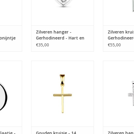
Zilveren hanger -
Zilveren krui
onijntje
Gerhodineerd - Hart en
Gerhodineer
infinity
Mat/Glanze
€35,00
€55,00
aatje -
Gouden kruisje - 14 karaats -
Zilveren hang
 Rond
Gediamanteerd - Massief
Gerhodineer
NKELWAGEN
TOEVOEGEN AAN WINKELWAGEN
TOEVOEGEN AA
laatje -
Gouden kruisje - 14
Zilveren han