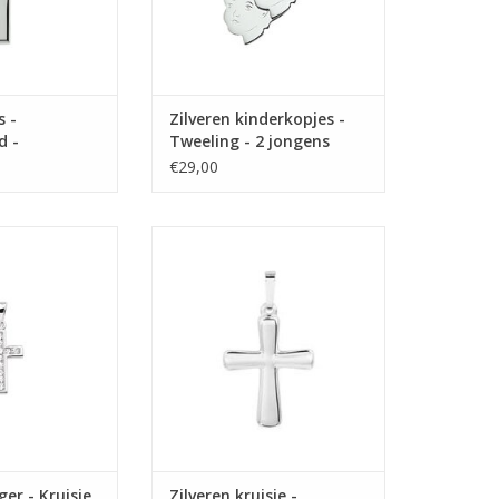
s -
Zilveren kinderkopjes -
d -
Tweeling - 2 jongens
nd
€29,00
er - Kruisje -
Zilveren kruisje - Gerhodineerd
d - Zirkonia
TOEVOEGEN AAN WINKELWAGEN
N WINKELWAGEN
ger - Kruisje
Zilveren kruisje -