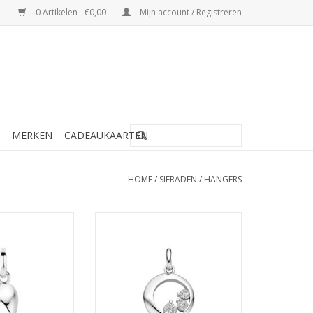
0 Artikelen - €0,00
Mijn account / Registreren
MERKEN
CADEAUKAARTEN
HOME
/
SIERADEN
/
HANGERS
 - Gerhodineerd -
Zilveren hanger - Gerhodineerd -
 - Hartje
Zirkonia
N WINKELWAGEN
TOEVOEGEN AAN WINKELWAGEN