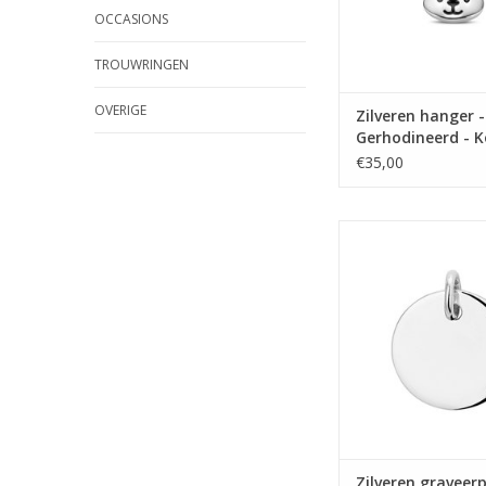
OCCASIONS
TROUWRINGEN
OVERIGE
Zilveren hanger -
Gerhodineerd - K
€35,00
Zilveren graveerpl
Gerhodineerd -
TOEVOEGEN AAN WI
Zilveren graveerp