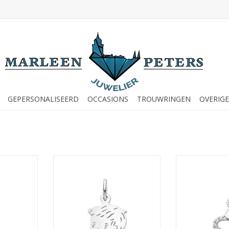
GEPERSONALISEERD
OCCASIONS
TROUWRINGEN
OVERIGE
hodineerd -
Zilveren kinderkopje - Jongen - 15
Zilveren hanger
x 11,5 mm
Zirkonia
NKELWAGEN
TOEVOEGEN AAN WINKELWAGEN
TOEVOEGEN AA