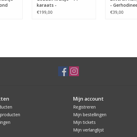
Rond
karaats -
- Gerhodinee
Gediamanteerd -
€199,00
€39,00
Massief
cten
Mijn account
ducten
Registreren
producten
Mijn bestellingen
ingen
Mijn tickets
Mijn verlanglijst