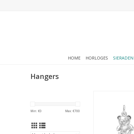
HOME
HORLOGES
SIERADEN
Hangers
Zilveren bedel - Ger
Beertje
TOEVOEGEN AAN WI
Min: €
0
Max: €
700