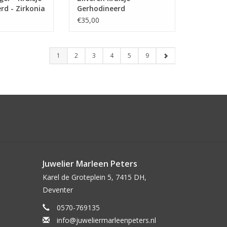
rd - Zirkonia
Gerhodineerd
€35,00
1
2
3
4
5
9
Juwelier Marleen Peters
Karel de Groteplein 5, 7415 DH,
Deventer
0570-769135
info@juweliermarleenpeters.nl