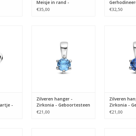
Meisje in rand -
Gerhodineer
- 16 mm
Gediamanteerd - 19 mm
Synthetisch 
€35,00
€32,50
- Zirkonia
hodineerd -
Zilveren hanger - Zirkonia -
Zilveren hang
 - Zirkonia
Geboortesteen - 10 mm - Maart
Geboorteste
Sept
NKELWAGEN
TOEVOEGEN AAN WINKELWAGEN
TOEVOEGEN AA
Zilveren hanger -
Zilveren han
artje -
Zirkonia - Geboortesteen
Zirkonia - 
irkonia
- 10 mm - Maart
- 10 mm - S
€21,00
€21,00
raats - Wit
Zilveren hanger - Gerhodineerd -
Gouden hanger