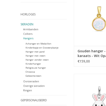
Opaliet
TOEVOEGEN AAN WI
HORLOGES
SIERADEN
Armbanden
Colliers
Hangers
Ashanger en Medaillon
Kinderkopje en Graveerplaatje
Gouden hanger -
Hanger met parel
karaats - Wit Op
Hanger met steen
Hanger zonder steen
€159,00
Kinderhanger
Religieuze hanger
Otracosa
Zilveren hanger - Ger
Geboortesteen
Konijntje
Oorsieraden
Overige sieraden
TOEVOEGEN AAN WI
Ringen
GEPERSONALISEERD