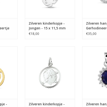
Zilveren kinderkopje -
Zilveren han
eertje
Jongen - 15 x 11,5 mm
Gerhodineerd
Hartje
€18,00
€35,00
 Jongen in
Zilveren kinderkopje - Meisje in
Zilveren hanger
rd - 16 mm
rand - Gediamanteerd - 19 mm
Synthetisch b
Zir
NKELWAGEN
TOEVOEGEN AAN WINKELWAGEN
TOEVOEGEN AA
je -
Zilveren kinderkopje -
Zilveren han