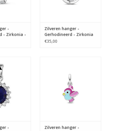
ger -
Zilveren hanger -
 - Zirkonia -
Gerhodineerd - Zirkonia
€35,00
 - Gerhodineerd -
Zilveren hanger - Vogeltje
lauw Saffier -
TOEVOEGEN AAN WINKELWAGEN
konia
N WINKELWAGEN
ger -
Zilveren hanger -