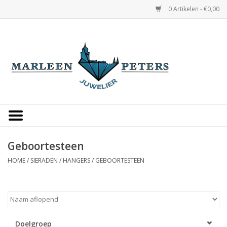
0 Artikelen - €0,00
Home
Horloges
Sieraden
Gepersonaliseerd
Geboortesteen
HOME
/
SIERADEN
/
HANGERS
/
GEBOORTESTEEN
Occasions
Trouwringen
Overige
Doelgroep