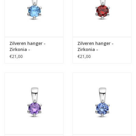
Zilveren hanger -
Zilveren hanger -
Zirkonia -
Zirkonia -
Geboortesteen - 10
Geboortesteen - 10
€21,00
€21,00
mm - Maart
mm - Januari