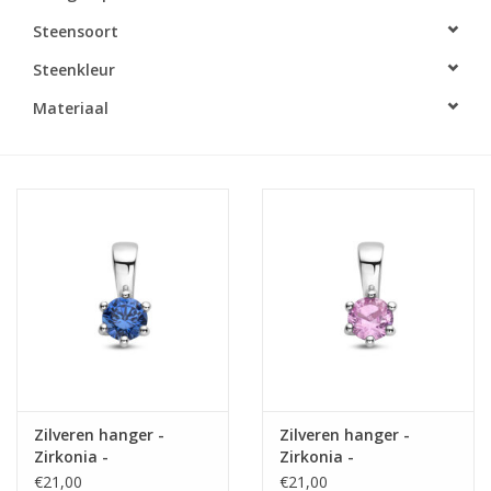
Steensoort
Merken
Steenkleur
Cadeaukaarten
Materiaal
Zilveren hanger -
Zilveren hanger -
Zirkonia -
Zirkonia -
Geboortesteen - 10
Geboortesteen - 10
€21,00
€21,00