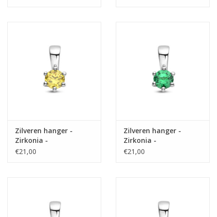
mm - September
mm - Oktober
Zilveren hanger -
Zilveren hanger -
Zirkonia -
Zirkonia -
Geboortesteen - 10
Geboortesteen - 10
€21,00
€21,00
mm - November
mm - Mei