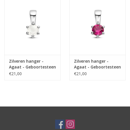
Zilveren hanger -
Zilveren hanger -
Agaat - Geboortesteen
Agaat - Geboortesteen
- 10 mm - Juni
- 10 mm - Juli
€21,00
€21,00