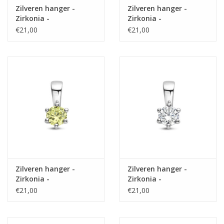
Zilveren hanger -
Zilveren hanger -
Zirkonia -
Zirkonia -
Geboortesteen - 10
Geboortesteen - 10
€21,00
€21,00
mm - Februari
mm - December
Zilveren hanger -
Zilveren hanger -
Zirkonia -
Zirkonia -
Geboortesteen - 10
Geboortesteen - 10
€21,00
€21,00
mm - Augustus
mm - April