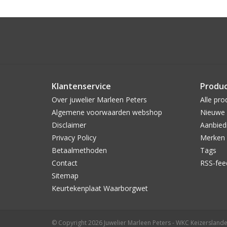
Klantenservice
Produ
Over juwelier Marleen Peters
Alle pro
Algemene voorwaarden webshop
Nieuwe 
Disclaimer
Aanbied
Privacy Policy
Merken
Betaalmethoden
Tags
Contact
RSS-fee
Sitemap
Keurtekenplaat Waarborgwet
© Copyright 2026 Juwelier Marleen Peters - WKC Keizerslande