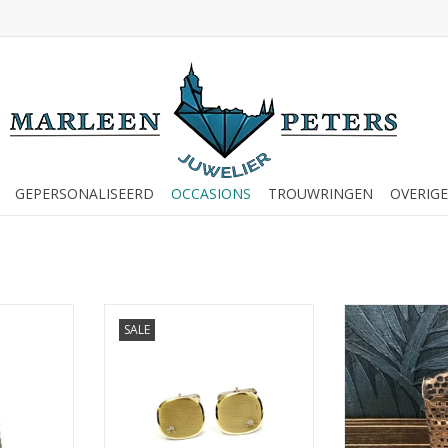
GEPERSONALISEERD
OCCASIONS
TROUWRINGEN
OVERIGE
n Occasions
Occasions by Marleen Occasions
Occasions by M
SALE
lveren
by Marleen - Verguld zilver -
by Marleen
ewerkt
Manchetknopen - Zirkonia
maggifl
NKELWAGEN
TOEVOEGEN AAN WINKELWAGEN
TOEVOEGEN AA