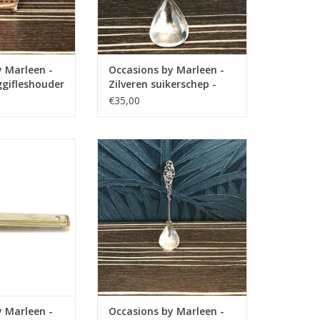
y Marleen -
Occasions by Marleen -
ggifleshouder
Zilveren suikerschep -
Rococo Ajour
€35,00
arleen Occasions
Occasions by Marleen Occasions
erguld zilver -
by Marleen - Zilveren Jamlepel -
- Zirkonia
Ajour
N WINKELWAGEN
TOEVOEGEN AAN WINKELWAGEN
y Marleen -
Occasions by Marleen -