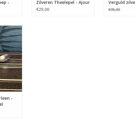
hep -
Zilveren Theelepel - Ajour
Verguld zilv
- Zirkonia
€29,00
€95,00
n Occasions
n roomlepel
r
NKELWAGEN
leen -
el