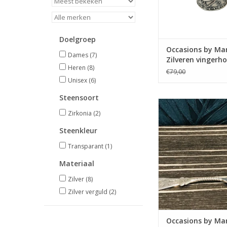
Doelgroep
Occasions by Mar
Dames
(7)
Zilveren vingerho
Heren
(8)
Bewerkt
€79,00
Unisex
(6)
Steensoort
Occasions by Marlee
Zirkonia
(2)
by Marleen - Zilveren
- Hanekam
Steenkleur
TOEVOEGEN AAN WI
Transparant
(1)
Materiaal
Zilver
(8)
Zilver verguld
(2)
Occasions by Mar