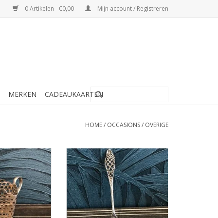
0 Artikelen - €0,00
Mijn account / Registreren
MERKEN
CADEAUKAARTEN
HOME
/
OCCASIONS
/
OVERIGE
arleen Occasions
Occasions by Marleen Occasions
 - Zilveren
by Marleen - Zilveren suikerschep
eshouder
- Rococo Ajour
N WINKELWAGEN
TOEVOEGEN AAN WINKELWAGEN