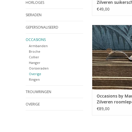
Zilveren suikersc
HORLOGES
Hanekam
€49,00
SIERADEN
GEPERSONALISEERD
Occasions by Marlee
by Marleen - Zilvere
biedermeye
OCCASIONS
Armbanden
TOEVOEGEN AAN WI
Broche
Collier
Hanger
Oorsieraden
Overige
Ringen
TROUWRINGEN
Occasions by Mar
Zilveren roomlep
OVERIGE
biedermeyer
€89,00