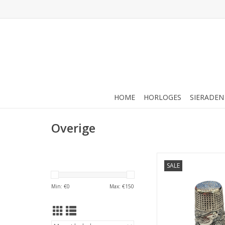
HOME
HORLOGES
SIERADEN
Overige
Occasions by Marlee
SALE
by Marleen - Zi
vingerhoedje - B
Min: €
0
Max: €
150
TOEVOEGEN AAN WI