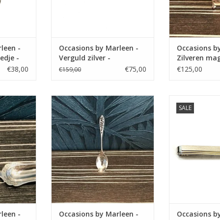
leen -
Occasions by Marleen -
Occasions b
edje -
Verguld zilver -
Zilveren ma
Manchetknopen -
€38,00
€75,00
€125,00
€159,00
Zirkonia
n Occasions
Occasions by Marleen Occasions
Occasions by M
SALE
 suikerschep
by Marleen - Zilveren Theelepel -
by Marleen - V
Ajour
Dasklem 
NKELWAGEN
TOEVOEGEN AAN WINKELWAGEN
TOEVOEGEN AA
leen -
Occasions by Marleen -
Occasions b