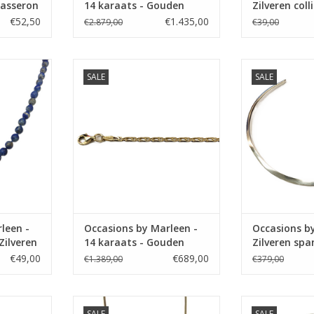
 Jasseron
14 karaats - Gouden
Zilveren colli
collier - Bicolor - 45 cm
41/44/45 cm
€52,50
€1.435,00
€2.879,00
€39,00
n Occasions
Occasions by Marleen Occasions
Occasions by M
SALE
SALE
 collier -
by Marleen - 14 karaats - Gouden
by Marleen - 
56 cm
collier - Fantasie - 46 cm
TOEVOEGEN AA
NKELWAGEN
TOEVOEGEN AAN WINKELWAGEN
leen -
Occasions by Marleen -
Occasions b
 Zilveren
14 karaats - Gouden
Zilveren spa
collier - Fantasie - 46 cm
€49,00
€689,00
€1.389,00
€379,00
n Occasions
Occasions by Marleen Occasions
Occasions by M
SALE
SALE