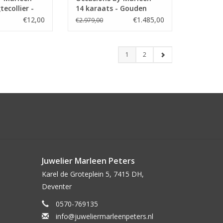
tecollier -
14 karaats - Gouden
 cm
fantasie schakel collier -
€12,00
€1.485,00
€2.979,00
Wit en geel goud - 43 cm
1
2
Juwelier Marleen Peters
Karel de Groteplein 5, 7415 DH,
Deventer
0570-769135
info@juweliermarleenpeters.nl