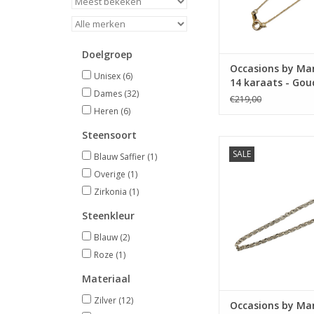
Doelgroep
Occasions by Mar
Unisex
(6)
14 karaats - Go
Dames
(32)
collier - Anker - 4
€219,00
45.5 cm
Heren
(6)
Steensoort
Occasions by Marlee
SALE
Blauw Saffier
(1)
by Marleen - Zilveren
Jasseron - 68
Overige
(1)
Zirkonia
(1)
TOEVOEGEN AAN WI
Steenkleur
Blauw
(2)
Roze
(1)
Materiaal
Zilver
(12)
Occasions by Mar