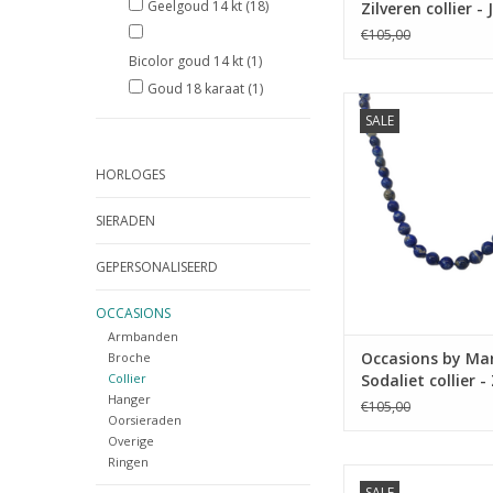
Geelgoud 14 kt
(18)
Zilveren collier -
- 68 cm
€105,00
Bicolor goud 14 kt
(1)
Goud 18 karaat
(1)
Occasions by Marlee
SALE
by Marleen - Sodaliet
Zilveren slot - 
HORLOGES
TOEVOEGEN AAN WI
SIERADEN
GEPERSONALISEERD
OCCASIONS
Armbanden
Occasions by Mar
Broche
Collier
Sodaliet collier -
Hanger
slot - 56 cm
€105,00
Oorsieraden
Overige
Ringen
Occasions by Marlee
SALE