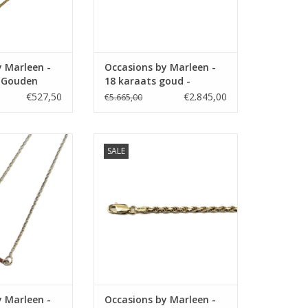
y Marleen -
Occasions by Marleen -
- Gouden
18 karaats goud -
r - Gourmet -
Geslepen gourmet collier
€527,50
€2.845,00
€5.665,00
- 42 cm
arleen Occasions
Occasions by Marleen Occasions
SALE
lveren collier -
by Marleen - 14 karaats - Gouden
41/44/45 cm
collier - Koord - 43 cm
N WINKELWAGEN
TOEVOEGEN AAN WINKELWAGEN
y Marleen -
Occasions by Marleen -