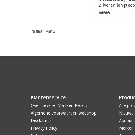
Zilveren lengtecol
Gourmet - 45 cm
€27,50
Pagina 1 van 2
Klantenservice
Produ
Over juwelier Marleen Peters
Alle pro
Algemene voorwaarden webshop
Nieuwe 
Disclaimer
Aanbied
Privacy Policy
Merken