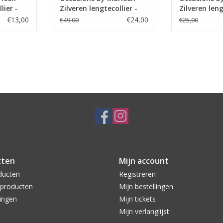
lier -
Zilveren lengtecollier -
Zilveren leng
Gourmet - 46 cm
Anker - 45.5
€13,00
€24,00
€49,00
€25,00
cten
Mijn account
ducten
Registreren
producten
Mijn bestellingen
ingen
Mijn tickets
Mijn verlanglijst