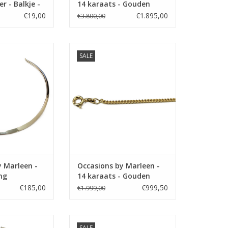
er - Balkje -
14 karaats - Gouden
collier - Koord - 43 cm
€19,00
€1.895,00
€3.800,00
arleen Occasions
Occasions by Marleen Occasions
SALE
Zilveren spang
by Marleen - 14 karaats - Gouden
lengtecollier - Gourmet - 70 cm
N WINKELWAGEN
TOEVOEGEN AAN WINKELWAGEN
y Marleen -
Occasions by Marleen -
ng
14 karaats - Gouden
lengtecollier - Gourmet -
€185,00
€999,50
€1.999,00
70 cm
arleen Occasions
Occasions by Marleen Occasions
SALE