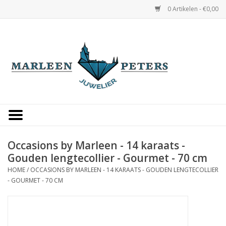
0 Artikelen - €0,00
Home
Horloges
Sieraden
Gepersonaliseerd
Occasions by Marleen - 14 karaats -
Gouden lengtecollier - Gourmet - 70 cm
Occasions
HOME
/
OCCASIONS BY MARLEEN - 14 KARAATS - GOUDEN LENGTECOLLIER
- GOURMET - 70 CM
Trouwringen
Overige