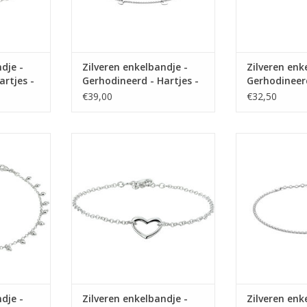
dje -
Zilveren enkelbandje -
Zilveren enk
artjes -
Gerhodineerd - Hartjes -
Gerhodineer
4 + 2 cm
24 + 2 cm
Singapore - 
€39,00
€32,50
ndje -
Zilveren enkelbandje -
Zilveren e
tjes - 2.0
Gerhodineerd - Hartje - 24 + 2 cm
Gerhodineerd -
cm
mm - 2
TOEVOEGEN AAN WINKELWAGEN
NKELWAGEN
TOEVOEGEN AA
dje -
Zilveren enkelbandje -
Zilveren enk