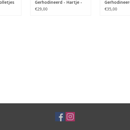
lletjes
Gerhodineerd - Hartje -
Gerhodineer
2 cm
24 + 2 cm
- 2.4 mm - 2
€29,00
€35,00