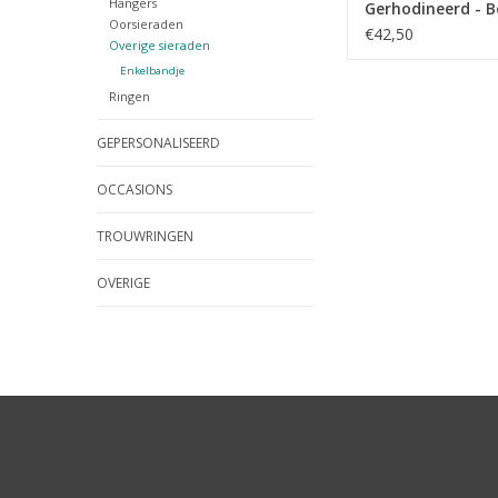
Hangers
Gerhodineerd - Bo
Oorsieraden
- 2.0 mm - 24 + 
€42,50
Overige sieraden
Enkelbandje
Ringen
GEPERSONALISEERD
OCCASIONS
TROUWRINGEN
OVERIGE