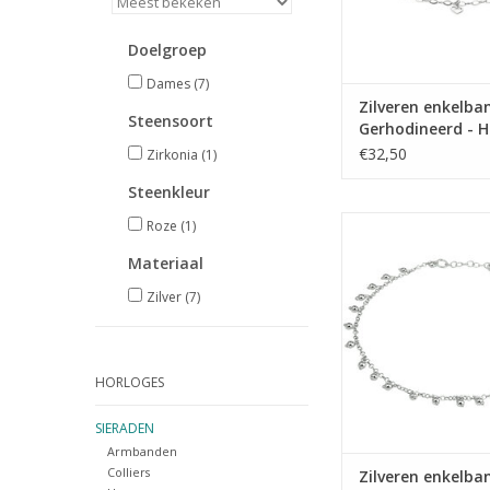
Doelgroep
Dames
(7)
Zilveren enkelban
Steensoort
Gerhodineerd - H
Roze zirkonia- 2
€32,50
Zirkonia
(1)
Steenkleur
Zilveren enkelba
Roze
(1)
Gerhodineerd - Bolle
Materiaal
mm - 24 + 2 
Zilver
(7)
TOEVOEGEN AAN WI
HORLOGES
SIERADEN
Armbanden
Colliers
Zilveren enkelban