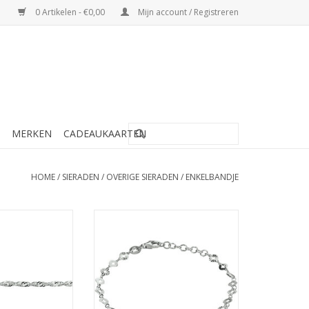
0 Artikelen - €0,00
Mijn account / Registreren
MERKEN
CADEAUKAARTEN
HOME
/
SIERADEN
/
OVERIGE SIERADEN
/
ENKELBANDJE
nkelbandje -
Zilveren enkelbandje -
Singapore - 2.25
Gerhodineerd - Rondjes - 24+2
- 24
TOEVOEGEN AAN WINKELWAGEN
N WINKELWAGEN