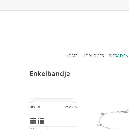
HOME
HORLOGES
SIERADEN
Enkelbandje
Zilveren enkelba
Gerhodineerd - Hart
zirkonia- 24 + 
Min: €
0
Max: €
45
TOEVOEGEN AAN WI