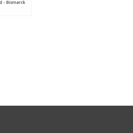
d - Bismarck
4 + 2 cm