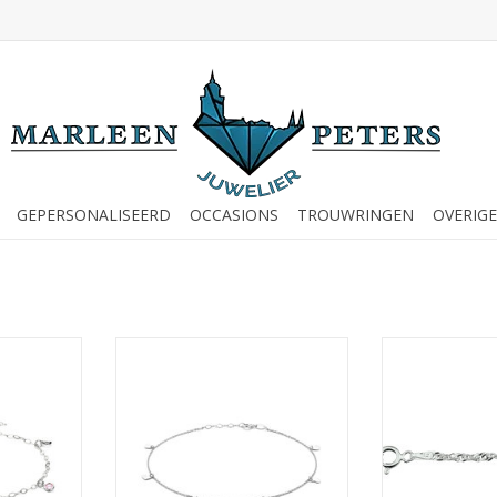
GEPERSONALISEERD
OCCASIONS
TROUWRINGEN
OVERIGE
ndje -
Zilveren enkelbandje -
Zilveren e
jes - Roze
Gerhodineerd - Hartjes - 24 + 2
Gerhodineerd - 
2 cm
cm
mm 
NKELWAGEN
TOEVOEGEN AAN WINKELWAGEN
TOEVOEGEN AA