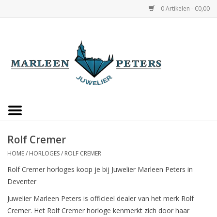
0 Artikelen - €0,00
Home
Horloges
Sieraden
Gepersonaliseerd
Rolf Cremer
HOME
/
HORLOGES
/
ROLF CREMER
Occasions
Rolf Cremer horloges koop je bij Juwelier Marleen Peters in
Deventer
Trouwringen
Juwelier Marleen Peters is officieel dealer van het merk Rolf
Overige
Cremer. Het Rolf Cremer horloge kenmerkt zich door haar