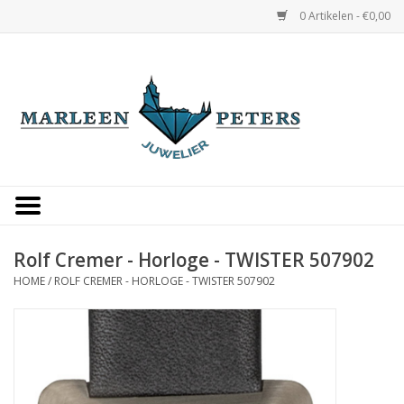
0 Artikelen - €0,00
Home
Horloges
Sieraden
Gepersonaliseerd
Rolf Cremer - Horloge - TWISTER 507902
HOME
/
ROLF CREMER - HORLOGE - TWISTER 507902
Occasions
Trouwringen
Overige