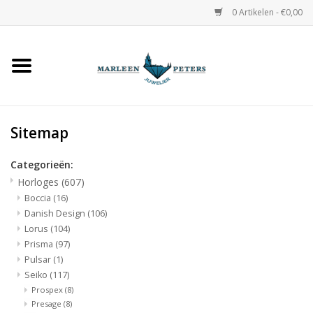
0 Artikelen - €0,00
Home
Horloges
Sitemap
Sieraden
Categorieën:
Horloges
(607)
Gepersonaliseerd
Boccia
(16)
Danish Design
(106)
Occasions
Lorus
(104)
Prisma
(97)
Pulsar
(1)
Trouwringen
Seiko
(117)
Prospex
(8)
Overige
Presage
(8)