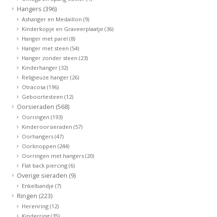
Hangers
(396)
Ashanger en Medaillon
(9)
Kinderkopje en Graveerplaatje
(36)
Hanger met parel
(8)
Hanger met steen
(54)
Hanger zonder steen
(23)
Kinderhanger
(32)
Religieuze hanger
(26)
Otracosa
(196)
Geboortesteen
(12)
Oorsieraden
(568)
Oorringen
(193)
Kinderoorsieraden
(57)
Oorhangers
(47)
Oorknoppen
(244)
Oorringen met hangers
(20)
Flat back piercing
(6)
Overige sieraden
(9)
Enkelbandje
(7)
Ringen
(223)
Herenring
(12)
Kinderring
(35)