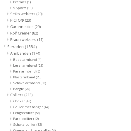
Premier
(1)
5 Sports
(11)
Merken
Seiko wekkers
(20)
PICTO®
(23)
Garonne kids
(29)
Cadeaukaarten
Rolf Cremer
(82)
Braun wekkers
(11)
Sieraden
(1584)
Armbanden
(174)
Bedelarmband
(4)
Lerenarmband
(21)
Parelarmband
(3)
Plaatarmband
(23)
Schakelarmband
(90)
Bangle
(24)
Colliers
(213)
Choker
(43)
Collier met hanger
(44)
Lengtecollier
(58)
Parel collier
(12)
Schakelcollier
(32)
Omega en Spang collier
(4)