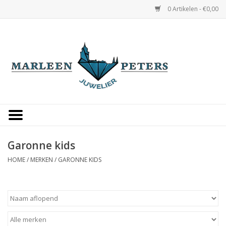
0 Artikelen - €0,00
Home
Horloges
Sieraden
Gepersonaliseerd
Garonne kids
HOME
/
MERKEN
/
GARONNE KIDS
Occasions
Trouwringen
Overige