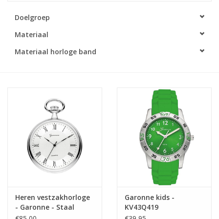
Doelgroep
Merken
Materiaal
Cadeaukaarten
Materiaal horloge band
Heren vestzakhorloge
Garonne kids -
- Garonne - Staal
KV43Q419
€85,00
€39,95