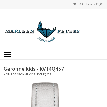
0 Artikelen - €0,00
Home
Horloges
Sieraden
Gepersonaliseerd
Garonne kids - KV14Q457
HOME
/
GARONNE KIDS - KV14Q457
Occasions
Trouwringen
Overige