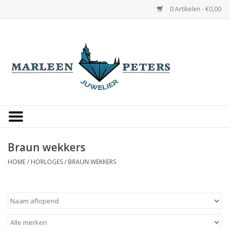
0 Artikelen - €0,00
Home
Horloges
Sieraden
Gepersonaliseerd
Braun wekkers
HOME
/
HORLOGES
/
BRAUN WEKKERS
Occasions
Trouwringen
Overige