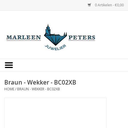
0 Artikelen - €0,00
Home
Horloges
Sieraden
Gepersonaliseerd
Braun - Wekker - BC02XB
HOME
/
BRAUN - WEKKER - BC02XB
Occasions
Trouwringen
Overige