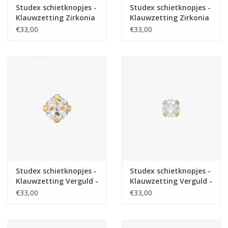
Studex schietknopjes -
Studex schietknopjes -
Klauwzetting Zirkonia
Klauwzetting Zirkonia
3 mm - 7512-0100 (111)
2 mm - 7532-0100 (109)
€33,00
€33,00
Studex schietknopjes -
Studex schietknopjes -
Klauwzetting Verguld -
Klauwzetting Verguld -
Zirkonia 4 mm - 7521-
Zirkonia 3 mm - 7511-
€33,00
€33,00
0100 (112)
0100 (110)