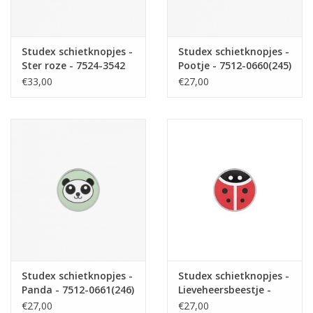
Studex schietknopjes -
Studex schietknopjes -
Ster roze - 7524-3542
Pootje - 7512-0660(245)
(236)
€33,00
€27,00
Studex schietknopjes -
Studex schietknopjes -
Panda - 7512-0661(246)
Lieveheersbeestje -
7512-0603 (174)
€27,00
€27,00