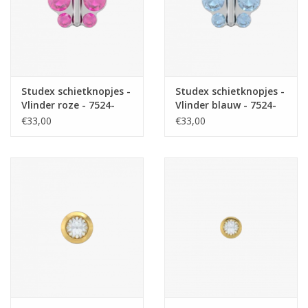
Studex schietknopjes -
Studex schietknopjes -
Vlinder roze - 7524-
Vlinder blauw - 7524-
2010 (350)
2003 (344)
€33,00
€33,00