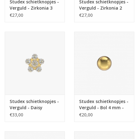
Studex schietknopjes -
Studex schietknopjes -
Verguld - Zirkonia 3
Verguld - Zirkonia 2
mm - 7511-0204 (141)
mm - 7531-0204 (139)
€27,00
€27,00
Studex schietknopjes -
Studex schietknopjes -
Verguld - Daisy
Verguld - Bol 4 mm -
Zirkonia Kristal - 7512-
7511-0300 (103)
€33,00
€20,00
6213 (153)