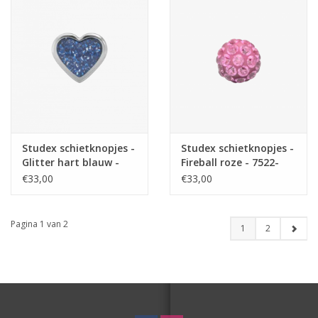
Studex schietknopjes -
Studex schietknopjes -
Glitter hart blauw -
Fireball roze - 7522-
7524-3566(226)
0310(207)
€33,00
€33,00
Pagina 1 van 2
1
2