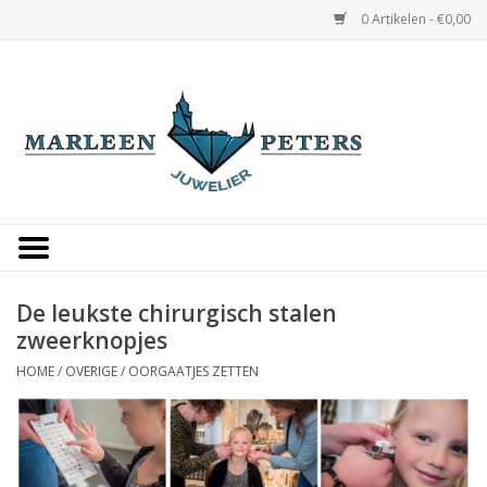
0 Artikelen - €0,00
Home
Horloges
Sieraden
Gepersonaliseerd
De leukste chirurgisch stalen
zweerknopjes
Occasions
HOME
/
OVERIGE
/
OORGAATJES ZETTEN
Trouwringen
Overige