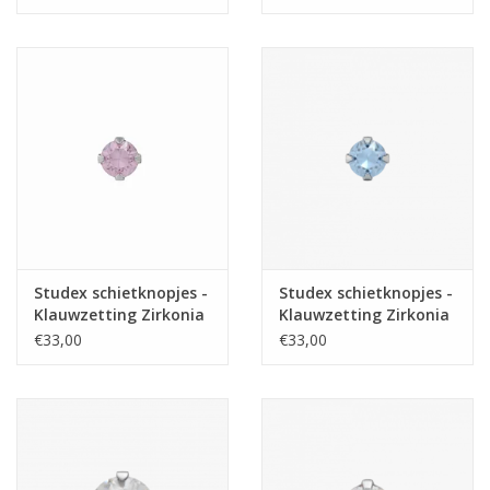
Studex schietknopjes -
Studex schietknopjes -
Klauwzetting Zirkonia
Klauwzetting Zirkonia
roze 3 mm - 7512-0150
blauw 3 mm - 7512-
€33,00
€33,00
(254)
0103 (130)