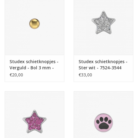
Studex schietknopjes -
Studex schietknopjes -
Verguld - Bol 3 mm -
Ster wit - 7524-3544
7531-0300 (101)
(221)
€20,00
€33,00