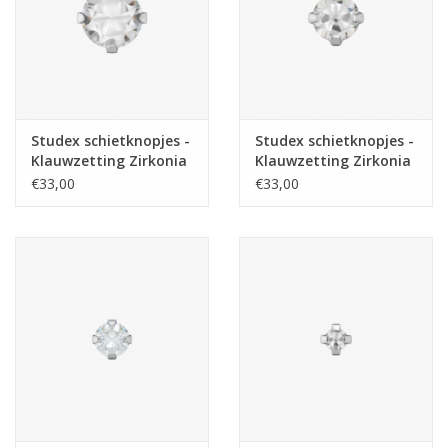
Studex schietknopjes -
Studex schietknopjes -
Klauwzetting Zirkonia
Klauwzetting Zirkonia
5 mm - 7592-0100 (123)
4 mm - 7522-0100 (113)
€33,00
€33,00