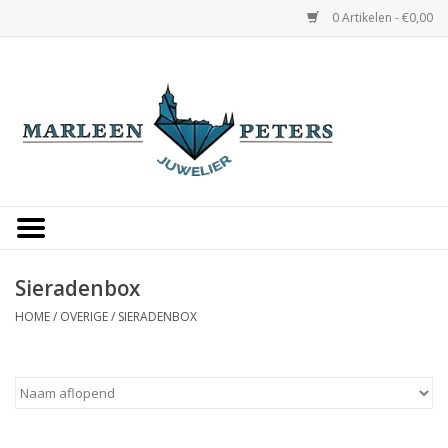
0 Artikelen - €0,00
Home
Horloges
Sieraden
Gepersonaliseerd
Sieradenbox
HOME
/
OVERIGE
/
SIERADENBOX
Occasions
Trouwringen
Overige