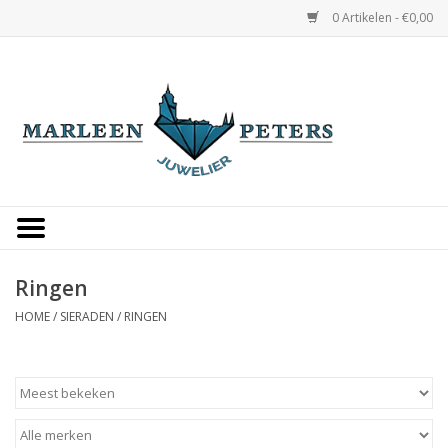
0 Artikelen - €0,00
Home
Horloges
Sieraden
Gepersonaliseerd
Ringen
HOME
/
SIERADEN
/
RINGEN
Occasions
Trouwringen
Overige