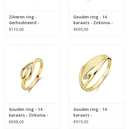
Zilveren ring -
Gouden ring - 14
Gerhodineerd -
karaats - Zirkonia -
Zirkonia gekleurd -
Maat 18
€110,00
€699,00
Maat 56
Gouden ring - 14
Gouden ring - 14
karaats - Zirkonia -
karaats -
Maat 18
Mat/glanzend -
€698,00
€919,00
Diamant 0.04 ct H SI -