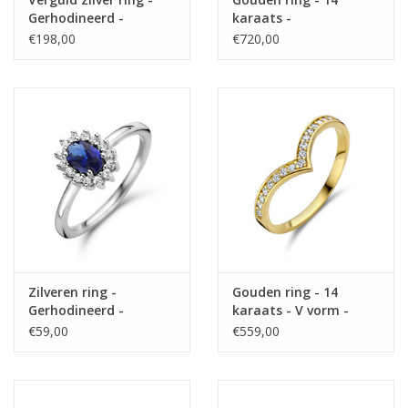
Gerhodineerd -
karaats -
Zirkonia - Maat 56
Mat/glanzend - Maat
€198,00
€720,00
17.75
Zilveren ring -
Gouden ring - 14
Gerhodineerd -
karaats - V vorm -
Synthetisch blauw
Zirkonia - Maat 17.75
€59,00
€559,00
Saffier - Zirkonia -
Maat 18.5