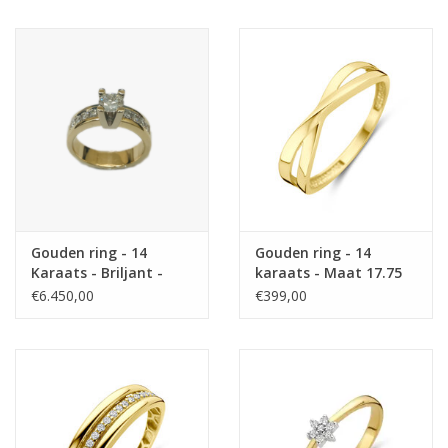
Maat 17.75
Gouden ring - 14
Gouden ring - 14
Karaats - Briljant -
karaats - Maat 17.75
Maat 17.75
€6.450,00
€399,00