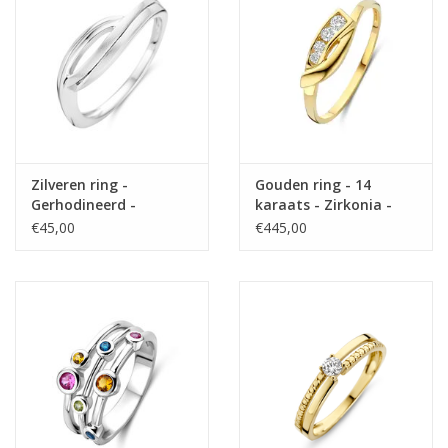
Zilveren ring -
Gouden ring - 14
Gerhodineerd -
karaats - Zirkonia -
Mat/glanzend - Maat
Maat 17.5
€45,00
€445,00
18.5