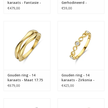
karaats - Fantasie -
Gerhodineerd -
Maat 18.5
Synthetisch Smaragd -
€479,00
€59,00
Zirkonia - Maat 18.5
Gouden ring - 14
Gouden ring - 14
karaats - Maat 17.75
karaats - Zirkonia -
Maat 18
€679,00
€425,00