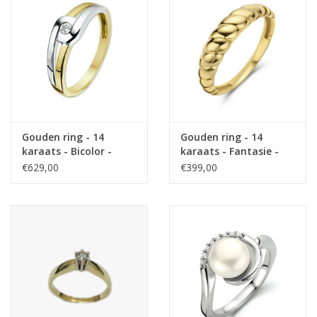
Gouden ring - 14
Gouden ring - 14
karaats - Bicolor -
karaats - Fantasie -
Zirkonia - Maat 20
Maat 18.5
€629,00
€399,00