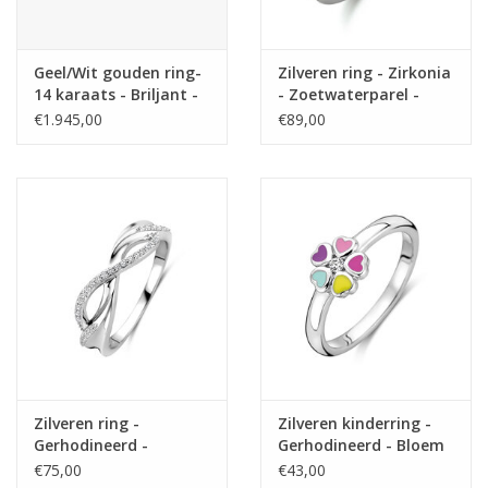
Geel/Wit gouden ring-
Zilveren ring - Zirkonia
14 karaats - Briljant -
- Zoetwaterparel -
0.15 crt - Maat 17.5
Maat 17.75
€1.945,00
€89,00
Zilveren ring -
Zilveren kinderring -
Gerhodineerd -
Gerhodineerd - Bloem
Zirkonia - Maat 58
- Emaille - Zirkonia -
€75,00
€43,00