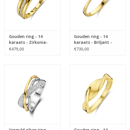
Gouden ring - 14
Gouden ring - 14
karaats - Zirkonia-
karaats - Briljant -
Maat 18.5
0.060 crt - Maat 18
€479,00
€730,00
Verguld zilver ring -
Gouden ring - 14