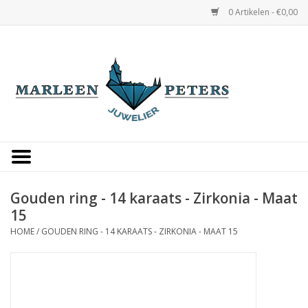
0 Artikelen - €0,00
Home
Horloges
Sieraden
Gepersonaliseerd
Gouden ring - 14 karaats - Zirkonia - Maat
15
Occasions
HOME
/
GOUDEN RING - 14 KARAATS - ZIRKONIA - MAAT 15
Trouwringen
Overige