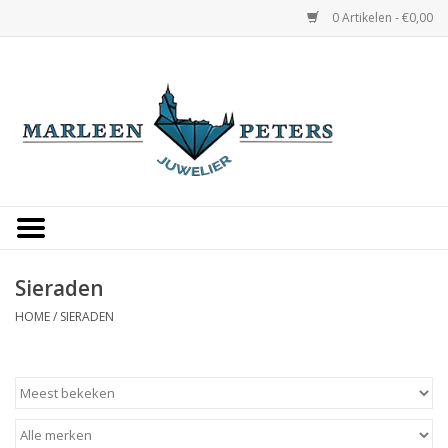
0 Artikelen - €0,00
Home
Horloges
Sieraden
Gepersonaliseerd
Sieraden
HOME
/
SIERADEN
Occasions
Trouwringen
Overige