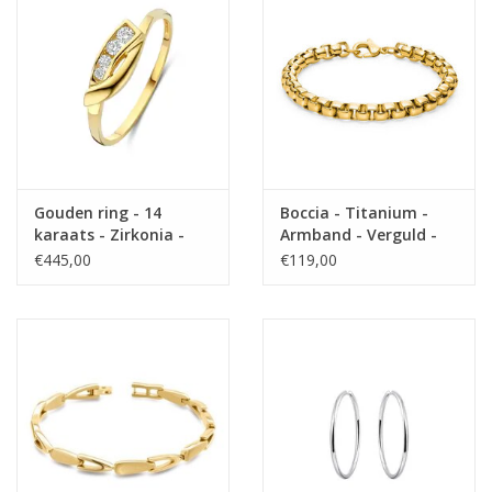
Gouden ring - 14
Boccia - Titanium -
karaats - Zirkonia -
Armband - Verguld -
Maat 17.5
20 cm
€445,00
€119,00