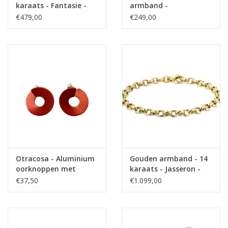
karaats - Fantasie -
armband -
Maat 18.5
Gerhodineerd - Geplet
€479,00
€249,00
Gourmet - 6,6 mm - 21
cm
Otracosa - Aluminium
Gouden armband - 14
oorknoppen met
karaats - Jasseron -
zilveren steker - ST280
4.3 mm - 19 cm
€37,50
€1.099,00
Rood