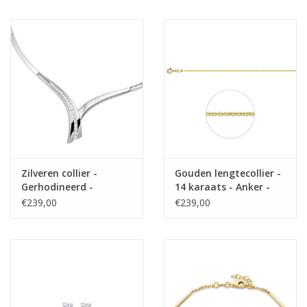
Zilveren collier -
Gouden lengtecollier -
Gerhodineerd -
14 karaats - Anker -
Zirkonia - 42 cm
1.0 mm
€239,00
€239,00