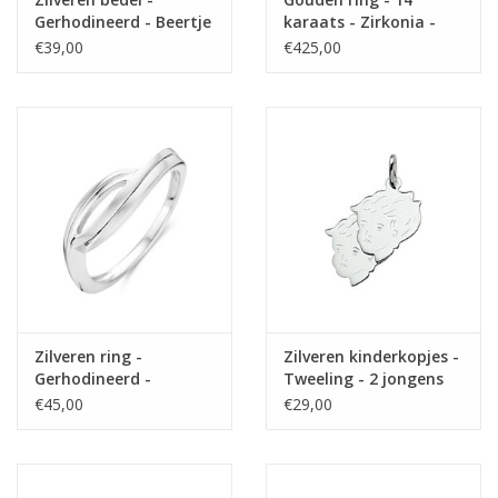
Gerhodineerd - Beertje
karaats - Zirkonia -
Maat 18
€39,00
€425,00
Zilveren ring -
Zilveren kinderkopjes -
Gerhodineerd -
Tweeling - 2 jongens
Mat/glanzend - Maat
€45,00
€29,00
18.5