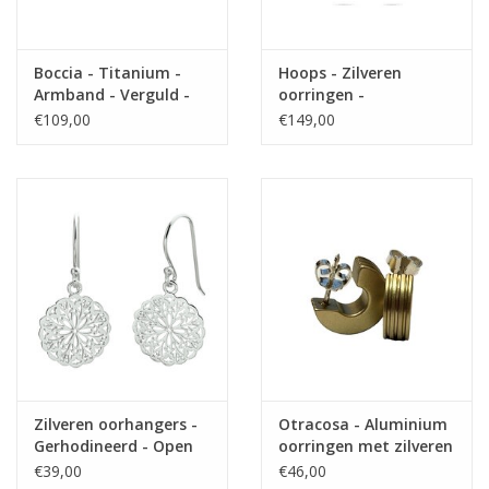
Boccia - Titanium -
Hoops - Zilveren
Armband - Verguld -
oorringen -
20 cm
Gerhodineerd - 2 mm -
€109,00
€149,00
40 mm
Zilveren oorhangers -
Otracosa - Aluminium
Gerhodineerd - Open
oorringen met zilveren
gewerkt
steker - CR4 Licht
€39,00
€46,00