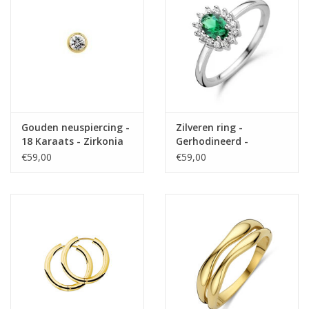
Gouden neuspiercing -
Zilveren ring -
18 Karaats - Zirkonia
Gerhodineerd -
Synthetisch Smaragd -
€59,00
€59,00
Zirkonia - Maat 18.5