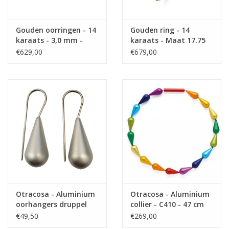
Gouden oorringen - 14
Gouden ring - 14
karaats - 3,0 mm -
karaats - Maat 17.75
Ronde buis
€629,00
€679,00
Otracosa - Aluminium
Otracosa - Aluminium
oorhangers druppel
collier - C410 - 47 cm
met zilveren steker -
€49,50
€269,00
ST400 Zilver grijs