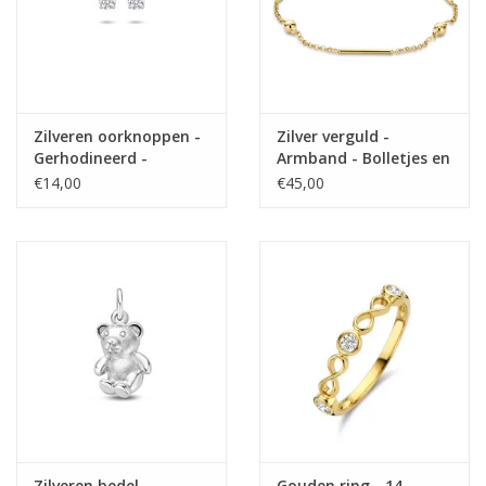
Zilveren oorknoppen -
Zilver verguld -
Gerhodineerd -
Armband - Bolletjes en
Zirkonia - 3 mm
balkjes - 17.5+3
€14,00
€45,00
Zilveren bedel -
Gouden ring - 14