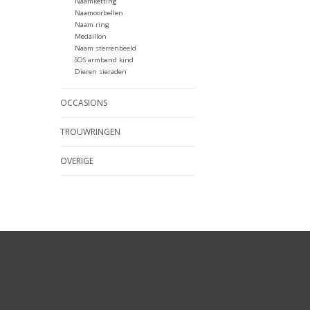
Naamketting
Naamoorbellen
Naam ring
Medaillon
Naam sterrenbeeld
SOS armband kind
Dieren sieraden
OCCASIONS
TROUWRINGEN
OVERIGE