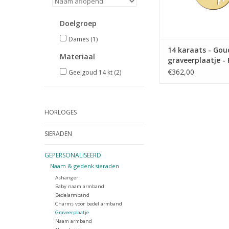
Doelgroep
Dames
(1)
14 karaats - Go
Materiaal
graveerplaatje -
met twee voetje
€362,00
Geelgoud 14 kt
(2)
HORLOGES
SIERADEN
GEPERSONALISEERD
Naam & gedenk sieraden
Ashanger
Baby naam armband
Bedelarmband
Charms voor bedel armband
Graveerplaatje
Naam armband