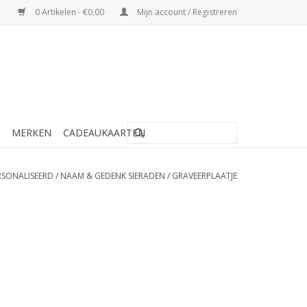
0 Artikelen - €0,00
Mijn account / Registreren
MERKEN
CADEAUKAARTEN
RSONALISEERD
/
NAAM & GEDENK SIERADEN
/
GRAVEERPLAATJE