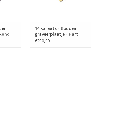
uden
14 karaats - Gouden
 Rond
graveerplaatje - Hart
s
met 2 hartjes
€290,00