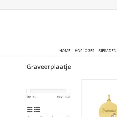
HOME
HORLOGES
SIERADEN
Graveerplaatje
14 karaats - G
graveerplaatje - Ron
voetjes
Min: €
0
Max: €
400
TOEVOEGEN AAN WI