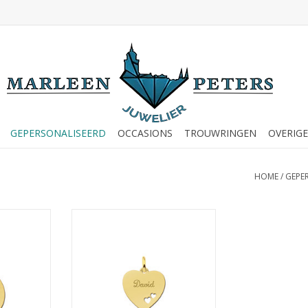
GEPERSONALISEERD
OCCASIONS
TROUWRINGEN
OVERIGE
HOME
/
GEPE
ouden
14 karaats - Gouden
d met twee
graveerplaatje - Hart met 2
hartjes
NKELWAGEN
TOEVOEGEN AAN WINKELWAGEN