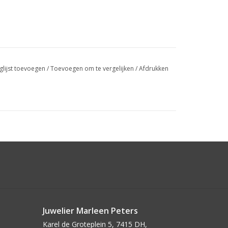
glijst toevoegen
/
Toevoegen om te vergelijken
/
Afdrukken
Juwelier Marleen Peters
Karel de Groteplein 5, 7415 DH,