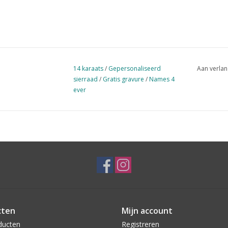
14 karaats
/
Gepersonaliseerd
Aan verlan
sierraad
/
Gratis gravure
/
Names 4
ever
cten
Mijn account
ducten
Registreren