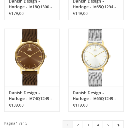
Danish Design -
Danish Design -
Horloge - IV18Q1300 -
Horloge - IV65Q1294 -
Square
Lana
€179,00
€149,00
Danish Design -
Danish Design -
Horloge - IV74Q1249 -
Horloge - IV65Q1249 -
Vigelsø
Vigelsø
€139,00
€119,00
Pagina 1 van 5
1
2
3
4
5