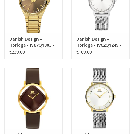
Danish Design -
Danish Design -
Horloge - IV87Q1303 -
Horloge - IV62Q1249 -
DKx Pro
Vigelsø
€239,00
€109,00