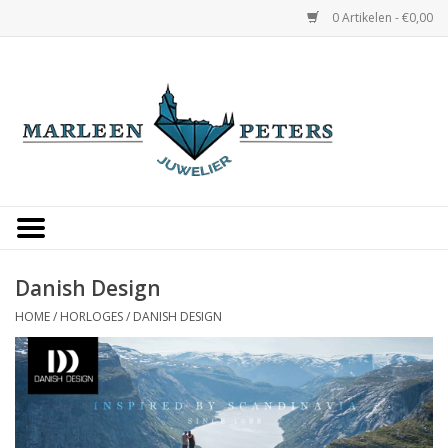
0 Artikelen - €0,00
Home
Horloges
Sieraden
Gepersonaliseerd
Danish Design
HOME
/
HORLOGES
/
DANISH DESIGN
Occasions
Trouwringen
Overige