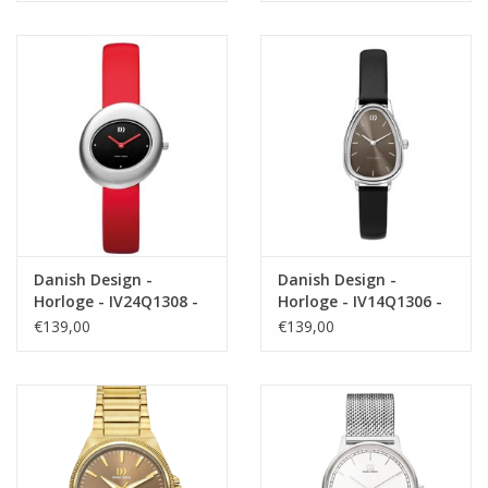
Danish Design -
Danish Design -
Horloge - IV24Q1308 -
Horloge - IV14Q1306 -
Issten Red
Fjordsten Taupe
€139,00
€139,00