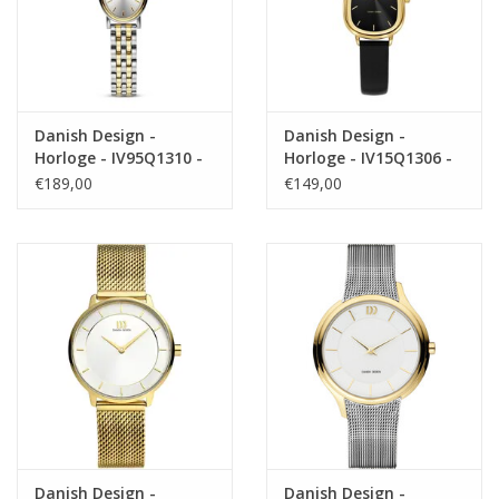
Danish Design -
Danish Design -
Horloge - IV95Q1310 -
Horloge - IV15Q1306 -
Eloise
Fjordsten Gold Black
€189,00
€149,00
Danish Design -
Danish Design -