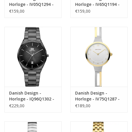
Horloge - IV05Q1294 -
Horloge - IV65Q1194 -
Lana
Funen
€159,00
€159,00
Danish Design -
Danish Design -
Horloge - IQ96Q1302 -
Horloge - IV75Q1287 -
DKx Gun
Angelica
€229,00
€189,00