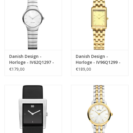
Danish Design -
Danish Design -
Horloge - IV62Q1297 -
Horloge - IV96Q1299 -
Jolie
Marie
€179,00
€189,00