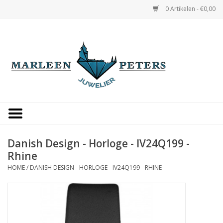
0 Artikelen - €0,00
Home
Horloges
Sieraden
Gepersonaliseerd
Danish Design - Horloge - IV24Q199 -
Rhine
Occasions
HOME
/
DANISH DESIGN - HORLOGE - IV24Q199 - RHINE
Trouwringen
Overige