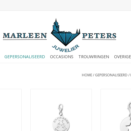
GEPERSONALISEERD
OCCASIONS
TROUWRINGEN
OVERIGE
HOME
/
GEPERSONALISEERD
/
je met naam
Zilveren bedel - Sterretjes met
Zilveren bedel
naam en datum
NKELWAGEN
TOEVOEGEN AA
TOEVOEGEN AAN WINKELWAGEN