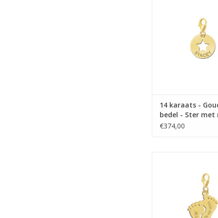
met naam
TOEVOEGEN AAN WI
14 karaats - Go
bedel - Ster me
€374,00
14 karaats - Gouden b
voetje met naam 
TOEVOEGEN AAN WI