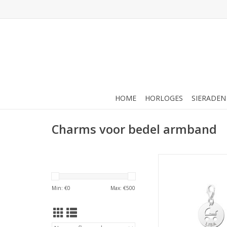
HOME
HORLOGES
SIERADEN
Charms voor bedel armband
Zilveren bedel - Wieg
TOEVOEGEN AAN WI
Min: €
0
Max: €
500