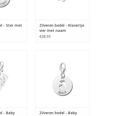
el - Ster met
Zilveren bedel - Klavertje
vier met naam
€28,95
 Baby voetjes met
Zilveren bedel - Baby voetjes met
n datum
naam
N WINKELWAGEN
TOEVOEGEN AAN WINKELWAGEN
el - Baby
Zilveren bedel - Baby