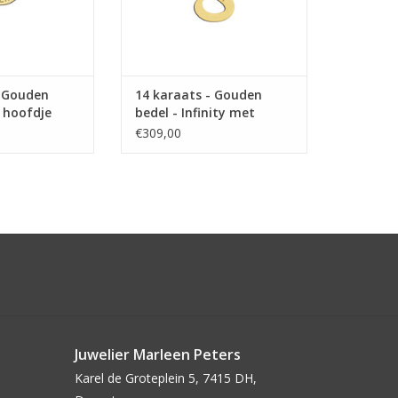
- Gouden
14 karaats - Gouden
 hoofdje
bedel - Infinity met
naam
€309,00
Juwelier Marleen Peters
Karel de Groteplein 5, 7415 DH,