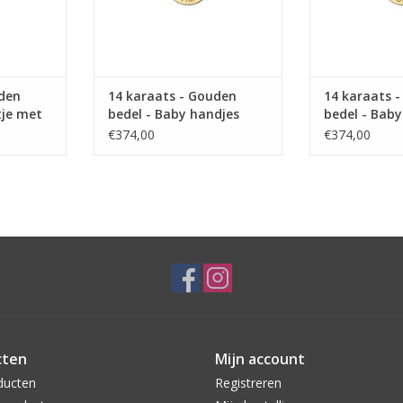
uden
14 karaats - Gouden
14 karaats 
tje met
bedel - Baby handjes
bedel - Baby
met naam
meisje
€374,00
€374,00
cten
Mijn account
ducten
Registreren