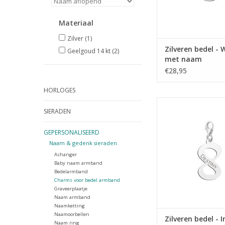
Materiaal
Zilver
(1)
Zilveren bedel - 
Geelgoud 14 kt
(2)
met naam
€28,95
HORLOGES
Zilveren bedel - Infin
SIERADEN
TOEVOEGEN AAN WI
GEPERSONALISEERD
Naam & gedenk sieraden
Ashanger
Baby naam armband
Bedelarmband
Charms voor bedel armband
Graveerplaatje
Naam armband
Naamketting
Naamoorbellen
Zilveren bedel - I
Naam ring