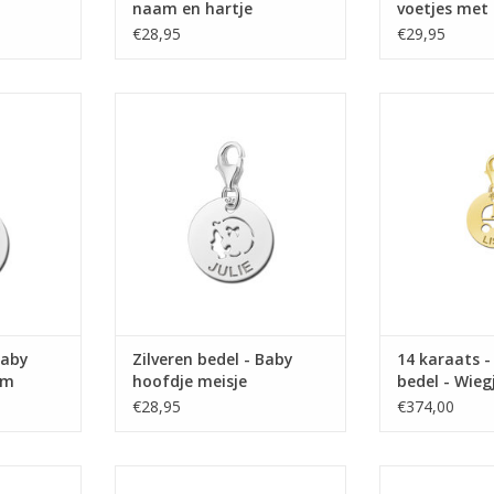
naam en hartje
voetjes met
datum
€28,95
€29,95
by handjes
Zilveren bedel - Baby hoofdje
14 karaats - 
meisje
Wiegje 
NKELWAGEN
TOEVOEGEN AAN WINKELWAGEN
TOEVOEGEN AA
Baby
Zilveren bedel - Baby
14 karaats 
am
hoofdje meisje
bedel - Wie
€28,95
€374,00
edel - Ster
14 karaats - Gouden bedel -
14 karaats - Go