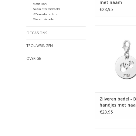
met naam
Medaillon
€28,95
Naam sterrenbeeld
SOS armband kind
Dieren sieraden
Zilveren bedel - Ba
OCCASIONS
met naam
TOEVOEGEN AAN WI
TROUWRINGEN
OVERIGE
Zilveren bedel - 
handjes met na
€28,95
14 karaats - Gouden b