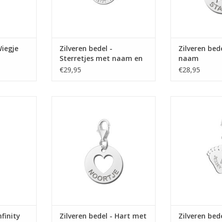
Wiegje
Zilveren bedel -
Zilveren bed
Sterretjes met naam en
naam
datum
€29,95
€28,95
ity met naam
Zilveren bedel - Hart met naam
Zilveren bedel -
en hartje
naam e
NKELWAGEN
TOEVOEGEN AAN WINKELWAGEN
TOEVOEGEN AA
nfinity
Zilveren bedel - Hart met
Zilveren bed