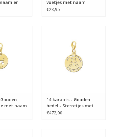
 naam en
voetjes met naam
€28,95
Gouden bedel -
14 karaats - Gouden bedel -
met naam
Sterretjes met naam en datum
N WINKELWAGEN
TOEVOEGEN AAN WINKELWAGEN
- Gouden
14 karaats - Gouden
gje met naam
bedel - Sterretjes met
naam en datum
€472,00
uden bedel - Hart
14 karaats - Gouden bedel - Baby