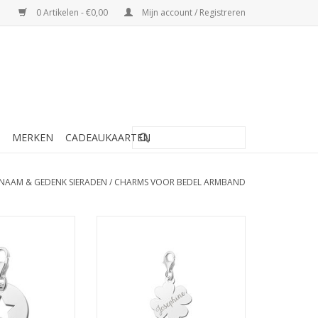
0 Artikelen - €0,00
Mijn account / Registreren
MERKEN
CADEAUKAARTEN
NAAM & GEDENK SIERADEN
/
CHARMS VOOR BEDEL ARMBAND
 - Ster met naam
Zilveren bedel - Klavertje vier met
naam
N WINKELWAGEN
TOEVOEGEN AAN WINKELWAGEN