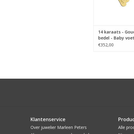
14 karaats - Go
bedel - Baby voe
naam en datum
€352,00
Klantenservice
Produ
Over juwelier Marleen Peters
Alle pro