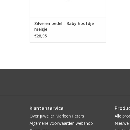
Zilveren bedel - Baby hoofdje
meisje
€28,95
Klantenservice
Produ
Over juwelier Marleen Peters
Alle pro
Algemene voorwaarden webshop
Nieuwe 