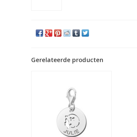
Gerelateerde producten
Zilveren bedel - Baby hoofdje meisje
TOEVOEGEN AAN WINKELWAGEN