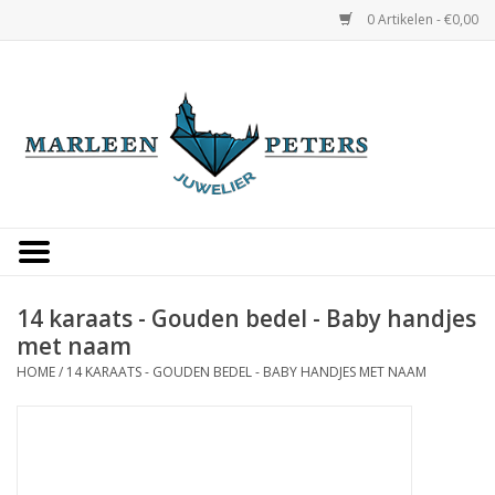
0 Artikelen - €0,00
Home
Horloges
Sieraden
Gepersonaliseerd
14 karaats - Gouden bedel - Baby handjes
met naam
Occasions
HOME
/
14 KARAATS - GOUDEN BEDEL - BABY HANDJES MET NAAM
Trouwringen
Overige