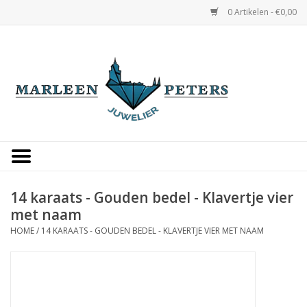
0 Artikelen - €0,00
Home
Horloges
Sieraden
Gepersonaliseerd
14 karaats - Gouden bedel - Klavertje vier
met naam
Occasions
HOME
/
14 KARAATS - GOUDEN BEDEL - KLAVERTJE VIER MET NAAM
Trouwringen
Overige