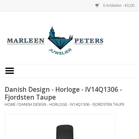
0 Artikelen - €0,00
Home
Horloges
Sieraden
Gepersonaliseerd
Danish Design - Horloge - IV14Q1306 -
Fjordsten Taupe
Occasions
HOME
/
DANISH DESIGN - HORLOGE - IV14Q1306 - FJORDSTEN TAUPE
Trouwringen
Overige