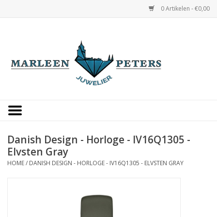
0 Artikelen - €0,00
Home
Horloges
Sieraden
Gepersonaliseerd
Danish Design - Horloge - IV16Q1305 -
Elvsten Gray
Occasions
HOME
/
DANISH DESIGN - HORLOGE - IV16Q1305 - ELVSTEN GRAY
Trouwringen
Overige