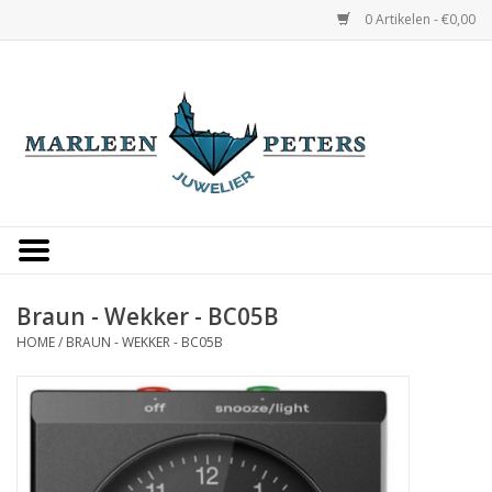
0 Artikelen - €0,00
Home
Horloges
Sieraden
Gepersonaliseerd
Braun - Wekker - BC05B
HOME
/
BRAUN - WEKKER - BC05B
Occasions
Trouwringen
Overige