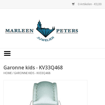
0 Artikelen - €0,00
Home
Horloges
Sieraden
Gepersonaliseerd
Garonne kids - KV33Q468
HOME
/
GARONNE KIDS - KV33Q468
Occasions
Trouwringen
Overige