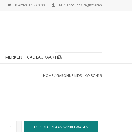
0 Artikelen - €0,00
Mijn account / Registreren
MERKEN
CADEAUKAARTEN
HOME
/
GARONNE KIDS - KV43Q419
+
TOEVOEGEN AAN WINKELWAGEN
-