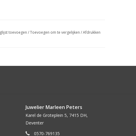
glijst toevoegen
/
Toevoegen om te vergelijken
/
Afdrukken
Juwelier Marleen Peters
Karel de Groteplein 5, 7415 DH,
Deventer
0570-769135