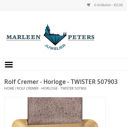
0 Artikelen - €0,00
Home
Horloges
Sieraden
Gepersonaliseerd
Rolf Cremer - Horloge - TWISTER 507903
HOME
/
ROLF CREMER - HORLOGE - TWISTER 507903
Occasions
Trouwringen
Overige