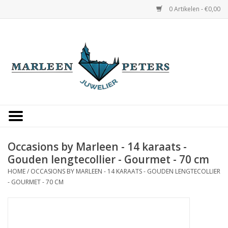
0 Artikelen - €0,00
Home
Horloges
Sieraden
Gepersonaliseerd
Occasions by Marleen - 14 karaats -
Gouden lengtecollier - Gourmet - 70 cm
Occasions
HOME
/
OCCASIONS BY MARLEEN - 14 KARAATS - GOUDEN LENGTECOLLIER
- GOURMET - 70 CM
Trouwringen
Overige