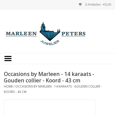
0 Artikelen - €0,00
Home
Horloges
Sieraden
Gepersonaliseerd
Occasions by Marleen - 14 karaats -
Gouden collier - Koord - 43 cm
Occasions
HOME
/
OCCASIONS BY MARLEEN - 14 KARAATS - GOUDEN COLLIER -
KOORD - 43 CM
Trouwringen
Overige