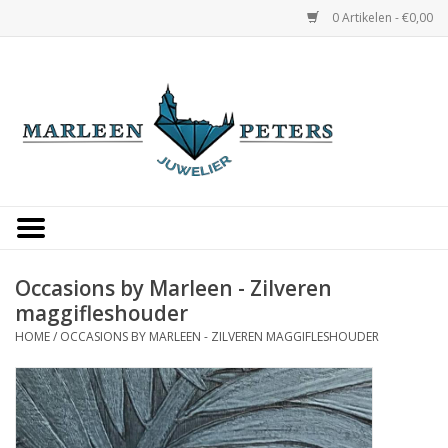
0 Artikelen - €0,00
Home
Horloges
Sieraden
Gepersonaliseerd
Occasions by Marleen - Zilveren
maggifleshouder
Occasions
HOME
/
OCCASIONS BY MARLEEN - ZILVEREN MAGGIFLESHOUDER
Trouwringen
Overige