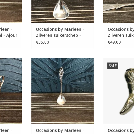
leen -
Occasions by Marleen -
Occasions b
l - Ajour
Zilveren suikerschep -
Zilveren sui
Rococo Ajour
Hanekam
€35,00
€49,00
n Occasions
Occasions by Marleen Occasions
Occasions by M
SALE
lveren
by Marleen - Zilveren Jamlepel -
by Marleen - Z
der
Ajour
La
NKELWAGEN
TOEVOEGEN AAN WINKELWAGEN
TOEVOEGEN AA
leen -
Occasions by Marleen -
Occasions b