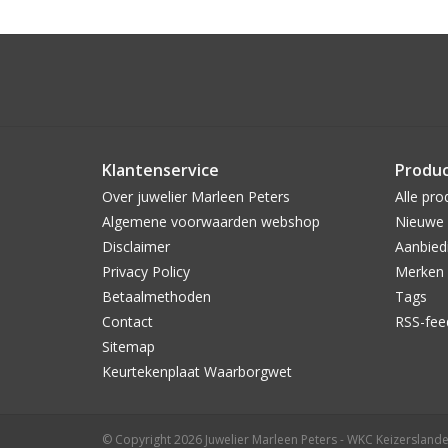
Klantenservice
Produ
Over juwelier Marleen Peters
Alle pro
Algemene voorwaarden webshop
Nieuwe 
Disclaimer
Aanbied
Privacy Policy
Merken
Betaalmethoden
Tags
Contact
RSS-fee
Sitemap
Keurtekenplaat Waarborgwet
© Copyright 2026 Juwelier Marleen Peters - WKC Keizerslande