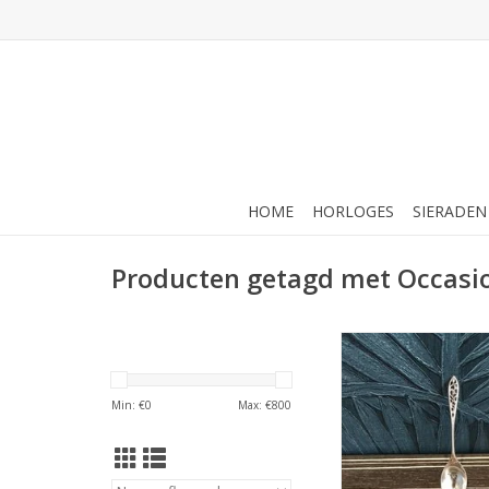
HOME
HORLOGES
SIERADEN
Producten getagd met Occasi
Occasions by Marlee
by Marleen - Zilveren 
Ajour
Min: €
0
Max: €
800
TOEVOEGEN AAN WI