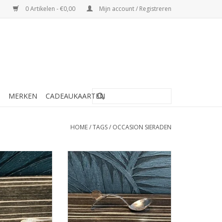
0 Artikelen - €0,00
Mijn account / Registreren
MERKEN
CADEAUKAARTEN
HOME
/
TAGS
/
OCCASION SIERADEN
arleen Occasions
Occasions by Marleen Occasions
veren suikerschep
by Marleen - Zilveren roomlepel
nekam
biedermeyer
N WINKELWAGEN
TOEVOEGEN AAN WINKELWAGEN