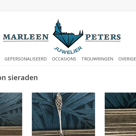
GEPERSONALISEERD
OCCASIONS
TROUWRINGEN
OVERIGE
on sieraden
n Occasions
Occasions by Marleen Occasions
Occasions by M
Theelepel -
by Marleen - Zilveren suikerschep
by Marleen - Zil
- Rococo Ajour
- Ha
NKELWAGEN
TOEVOEGEN AAN WINKELWAGEN
TOEVOEGEN AA