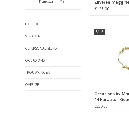
Transparant
(1)
Zilveren maggifl
€125,00
HORLOGES
Occasions by Marlee
SALE
by Marleen - 14 karaa
SIERADEN
oorring
TOEVOEGEN AAN WI
GEPERSONALISEERD
OCCASIONS
TROUWRINGEN
OVERIGE
Occasions by Mar
14 karaats - Go
oorring
€229,00