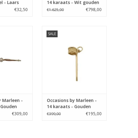
el - Laars
14 karaats - Wit gouden
Desiree ring - Briljant -
€32,50
€798,00
€1.625,00
0.14crt - Maat 18+
arleen Occasions
Occasions by Marleen Occasions
SALE
 karaats - Gouden
by Marleen - 14 karaats - Gouden
ultive parel
bedel korfbalnet
N WINKELWAGEN
TOEVOEGEN AAN WINKELWAGEN
y Marleen -
Occasions by Marleen -
- Gouden
14 karaats - Gouden
tive parel
bedel korfbalnet
€309,00
€195,00
€399,00