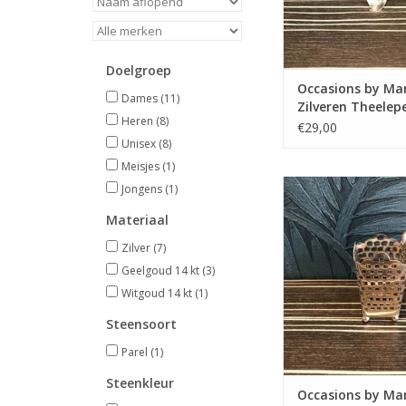
Doelgroep
Occasions by Mar
Dames
(11)
Zilveren Theelepe
Heren
(8)
€29,00
Unisex
(8)
Meisjes
(1)
Occasions by Marlee
Jongens
(1)
by Marleen - Zi
Materiaal
maggifleshou
Zilver
(7)
TOEVOEGEN AAN WI
Geelgoud 14 kt
(3)
Witgoud 14 kt
(1)
Steensoort
Parel
(1)
Steenkleur
Occasions by Mar