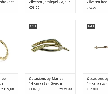
eshouder
Zilveren Jamlepel - Ajour
Zilveren bed
€59,00
€72,50
n Occasions
Occasions by Marleen Occasions
Occasions by M
SALE
SALE
ts - Gouden
by Marleen - 14 karaats - Gouden
by Marleen - 14
broche - Cultive parel
broche - C
NKELWAGEN
TOEVOEGEN AAN WINKELWAGEN
TOEVOEGEN AA
leen -
Occasions by Marleen -
Occasions b
uden
14 karaats - Gouden
14 karaats 
broche - Cultive parel
broche - Cul
€109,00
€535,00
€1.079,00
€629,00