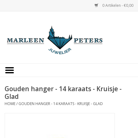
0 Artikelen - €0,00
Home
Horloges
Sieraden
Gepersonaliseerd
Gouden hanger - 14 karaats - Kruisje -
Glad
Occasions
HOME
/
GOUDEN HANGER - 14 KARAATS - KRUISJE - GLAD
Trouwringen
Overige