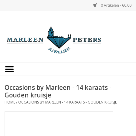
0 Artikelen - €0,00
Home
Horloges
Sieraden
Gepersonaliseerd
Occasions by Marleen - 14 karaats -
Gouden kruisje
Occasions
HOME
/
OCCASIONS BY MARLEEN - 14 KARAATS - GOUDEN KRUISJE
Trouwringen
Overige