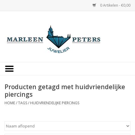
0 Artikelen - €0,00
Home
Horloges
Sieraden
Gepersonaliseerd
Producten getagd met huidvriendelijke
piercings
Occasions
HOME
/
TAGS
/
HUIDVRIENDELIJKE PIERCINGS
Trouwringen
Overige